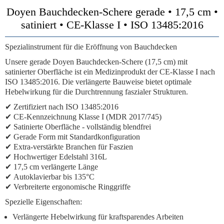
Doyen Bauchdecken-Schere gerade • 17,5 cm •
satiniert • CE-Klasse I • ISO 13485:2016
Spezialinstrument für die Eröffnung von Bauchdecken
Unsere
gerade Doyen Bauchdecken-Schere (17,5 cm)
mit
satinierter Oberfläche ist ein Medizinprodukt der
CE-Klasse I
nach
ISO 13485:2016
. Die verlängerte Bauweise bietet optimale
Hebelwirkung für die Durchtrennung faszialer Strukturen.
✔
Zertifiziert nach ISO 13485:2016
✔
CE-Kennzeichnung Klasse I (MDR 2017/745)
✔
Satinierte Oberfläche
- vollständig blendfrei
✔
Gerade Form mit Standardkonfiguration
✔
Extra-verstärkte Branchen für Faszien
✔
Hochwertiger Edelstahl 316L
✔
17,5 cm verlängerte Länge
✔
Autoklavierbar bis 135°C
✔
Verbreiterte ergonomische Ringgriffe
Spezielle Eigenschaften:
Verlängerte Hebelwirkung für kraftsparendes Arbeiten