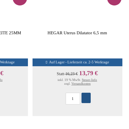
ITE 25MM
HEGAR Uterus Dilatator 6,5 mm
5 Werktage
Auf Lager - Lieferzeit ca. 2-5 Werktage
 €
13,79 €
Statt
16,23 €
fo
inkl. 19 % MwSt.
Steuer-Info
zzgl.
Versandkosten