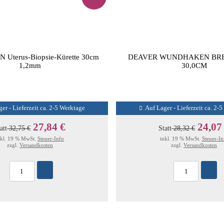
Uterus-Biopsie-Kürette 30cm
DEAVER WUNDHAKEN BRE
1,2mm
30,0CM
er - Lieferzeit ca. 2-5 Werktage
Auf Lager - Lieferzeit ca. 2-
27,84 €
24,07
att
32,75 €
Statt
28,32 €
nkl. 19 % MwSt.
Steuer-Info
inkl. 19 % MwSt.
Steuer-In
zzgl.
Versandkosten
zzgl.
Versandkosten