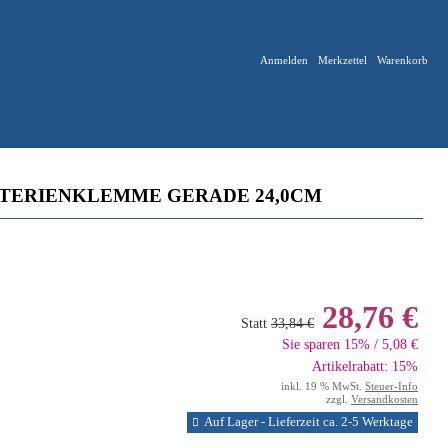
Anmelden
Merkzettel
Warenkorb
TERIENKLEMME GERADE 24,0CM
28,76 €
Statt
33,84 €
Sie sparen 15% / 5,08 €
Artikelrabatt: 15%
inkl. 19 % MwSt.
Steuer-Info
zzgl.
Versandkosten
Auf Lager - Lieferzeit ca. 2-5 Werktage