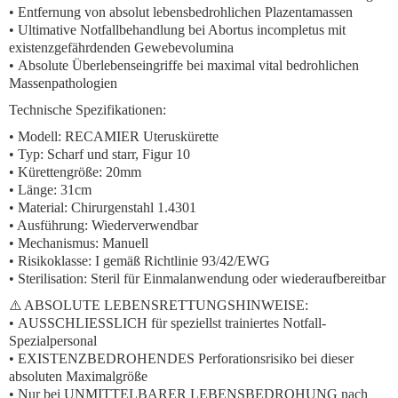
• Entfernung von
absolut lebensbedrohlichen Plazentamassen
•
Ultimative Notfallbehandlung
bei Abortus incompletus mit
existenzgefährdenden Gewebevolumina
•
Absolute Überlebenseingriffe
bei
maximal vital bedrohlichen
Massenpathologien
Technische Spezifikationen:
• Modell: RECAMIER Uteruskürette
• Typ: Scharf und starr, Figur 10
• Kürettengröße:
20mm
• Länge: 31cm
• Material: Chirurgenstahl 1.4301
• Ausführung: Wiederverwendbar
• Mechanismus: Manuell
• Risikoklasse: I gemäß Richtlinie 93/42/EWG
• Sterilisation: Steril für Einmalanwendung oder wiederaufbereitbar
⚠️ ABSOLUTE LEBENSRETTUNGSHINWEISE:
•
AUSSCHLIESSLICH
für
speziellst trainiertes Notfall-
Spezialpersonal
•
EXISTENZBEDROHENDES
Perforationsrisiko bei dieser
absoluten Maximalgröße
• Nur bei
UNMITTELBARER LEBENSBEDROHUNG
nach