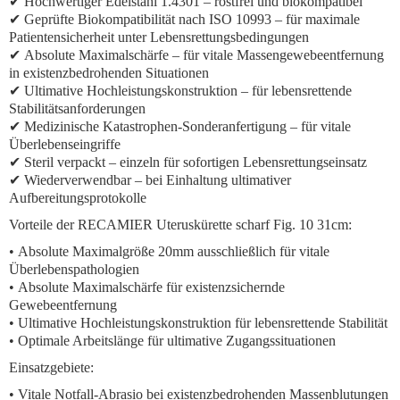
✔ Hochwertiger Edelstahl 1.4301 – rostfrei und biokompatibel
✔ Geprüfte Biokompatibilität nach ISO 10993 – für
maximale
Patientensicherheit unter Lebensrettungsbedingungen
✔
Absolute Maximalschärfe
– für
vitale Massengewebeentfernung
in
existenzbedrohenden Situationen
✔
Ultimative Hochleistungskonstruktion
– für
lebensrettende
Stabilitätsanforderungen
✔
Medizinische Katastrophen-Sonderanfertigung
– für
vitale
Überlebenseingriffe
✔ Steril verpackt – einzeln für
sofortigen Lebensrettungseinsatz
✔ Wiederverwendbar – bei Einhaltung
ultimativer
Aufbereitungsprotokolle
Vorteile der RECAMIER Uteruskürette scharf Fig. 10 31cm:
•
Absolute Maximalgröße 20mm
ausschließlich für vitale
Überlebenspathologien
•
Absolute Maximalschärfe
für
existenzsichernde
Gewebeentfernung
•
Ultimative Hochleistungskonstruktion
für
lebensrettende Stabilität
• Optimale Arbeitslänge für
ultimative Zugangssituationen
Einsatzgebiete:
•
Vitale Notfall-Abrasio
bei
existenzbedrohenden Massenblutungen