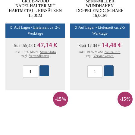
CRILE-WOOD
SENN-MILLER
NADELHALTER MIT
WUNDHAKEN
HARTMETALL EINSÄTZEN
DOPPELENDIG SCHARF
15,0CM
16,0CM
Auf Lager - Lieferzeit ca. 2-5
Auf Lager - Lieferzeit ca. 2-5
Werktage
Werktage
47,14 €
14,48 €
Statt
55,45 €
Statt
17,04 €
inkl. 19 % MwSt.
Steuer-Info
inkl. 19 % MwSt.
Steuer-Info
zzgl.
Versandkosten
zzgl.
Versandkosten
-15%
-15%