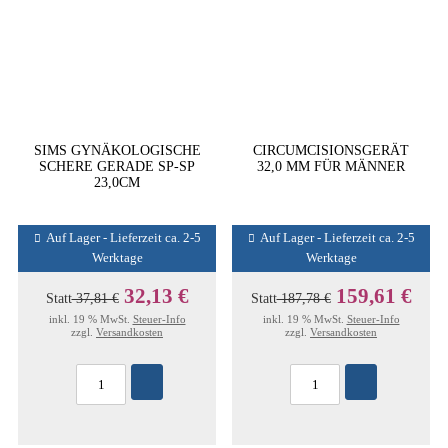
SIMS GYNÄKOLOGISCHE
CIRCUMCISIONSGERÄT
SCHERE GERADE SP-SP
32,0 MM FÜR MÄNNER
23,0CM
Auf Lager - Lieferzeit ca. 2-5
Auf Lager - Lieferzeit ca. 2-5
Werktage
Werktage
32,13 €
159,61 €
Statt
37,81 €
Statt
187,78 €
inkl. 19 % MwSt.
Steuer-Info
inkl. 19 % MwSt.
Steuer-Info
zzgl.
Versandkosten
zzgl.
Versandkosten