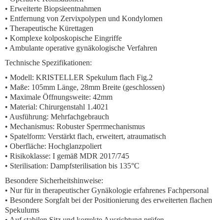
• Erweiterte Biopsieentnahmen
• Entfernung von Zervixpolypen und Kondylomen
• Therapeutische Kürettagen
• Komplexe kolposkopische Eingriffe
• Ambulante operative gynäkologische Verfahren
Technische Spezifikationen:
• Modell: KRISTELLER Spekulum flach Fig.2
• Maße: 105mm Länge, 28mm Breite (geschlossen)
• Maximale Öffnungsweite: 42mm
• Material: Chirurgenstahl 1.4021
• Ausführung: Mehrfachgebrauch
• Mechanismus: Robuster Sperrmechanismus
• Spatelform: Verstärkt flach, erweitert, atraumatisch
• Oberfläche: Hochglanzpoliert
• Risikoklasse: I gemäß MDR 2017/745
• Sterilisation: Dampfsterilisation bis 135°C
Besondere Sicherheitshinweise:
• Nur für in therapeutischer Gynäkologie erfahrenes Fachpersonal
• Besondere Sorgfalt bei der Positionierung des erweiterten flachen
Spekulums
• Auf stabilen Sitz und korrekte Ausrichtung prüfen