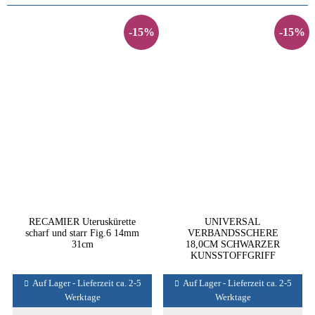
-15%
-15%
RECAMIER Uteruskürette
UNIVERSAL
scharf und starr Fig.6 14mm
VERBANDSSCHERE
31cm
18,0CM SCHWARZER
KUNSSTOFFGRIFF
Auf Lager - Lieferzeit ca. 2-5
Auf Lager - Lieferzeit ca. 2-5
Werktage
Werktage