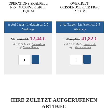
OPERATIONS SKALPELL
OVERHOLT-
NR-4 MASSIVER GRIFF
GEISSENDOERFER FIG-3
15,0CM
27,0CM
Auf Lager - Lieferzeit ca. 2-5
Auf Lager - Lieferzeit ca. 2-5
Werktage
Werktage
12,44 €
41,82 €
Statt
14,63 €
Statt
49,20 €
inkl. 19 % MwSt.
Steuer-Info
inkl. 19 % MwSt.
Steuer-Info
zzgl.
Versandkosten
zzgl.
Versandkosten
IHRE ZULETZT AUFGERUFENEN
ARTIKEL