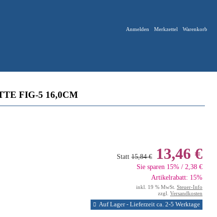
Anmelden
Merkzettel
Warenkorb
TE FIG-5 16,0CM
13,46 €
Statt
15,84 €
Sie sparen 15% / 2,38 €
Artikelrabatt: 15%
inkl. 19 % MwSt.
Steuer-Info
zzgl.
Versandkosten
Auf Lager - Lieferzeit ca. 2-5 Werktage