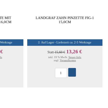
TE MIT
LANDGRAF ZAHN PINZETTE FIG-1
16,0CM
15,0CM
5 Werktage
Auf Lager - Lieferzeit ca. 2-5 Werktage
 €
13,26 €
Statt
15,60 €
fo
inkl. 19 % MwSt.
Steuer-Info
zzgl.
Versandkosten