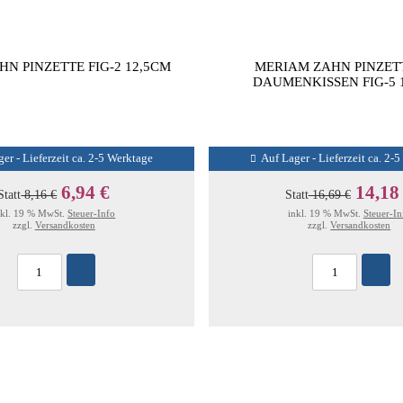
HN PINZETTE FIG-2 12,5CM
MERIAM ZAHN PINZET
DAUMENKISSEN FIG-5 
er - Lieferzeit ca. 2-5 Werktage
Auf Lager - Lieferzeit ca. 2-
6,94 €
14,18
Statt
8,16 €
Statt
16,69 €
nkl. 19 % MwSt.
Steuer-Info
inkl. 19 % MwSt.
Steuer-In
zzgl.
Versandkosten
zzgl.
Versandkosten