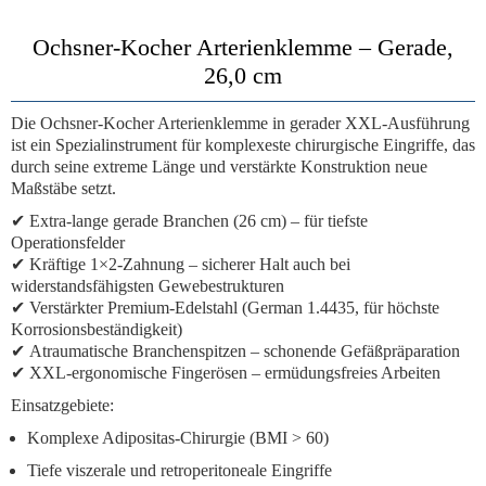
Ochsner-Kocher Arterienklemme – Gerade,
26,0 cm
Die
Ochsner-Kocher Arterienklemme
in gerader XXL-Ausführung
ist ein
Spezialinstrument für komplexeste chirurgische Eingriffe
, das
durch seine extreme Länge und verstärkte Konstruktion neue
Maßstäbe setzt.
✔
Extra-lange gerade Branchen
(26 cm) – für tiefste
Operationsfelder
✔
Kräftige 1×2-Zahnung
– sicherer Halt auch bei
widerstandsfähigsten Gewebestrukturen
✔
Verstärkter Premium-Edelstahl
(German 1.4435, für höchste
Korrosionsbeständigkeit)
✔
Atraumatische Branchenspitzen
– schonende Gefäßpräparation
✔
XXL-ergonomische Fingerösen
– ermüdungsfreies Arbeiten
Einsatzgebiete:
Komplexe Adipositas-Chirurgie (BMI > 60)
Tiefe viszerale und retroperitoneale Eingriffe