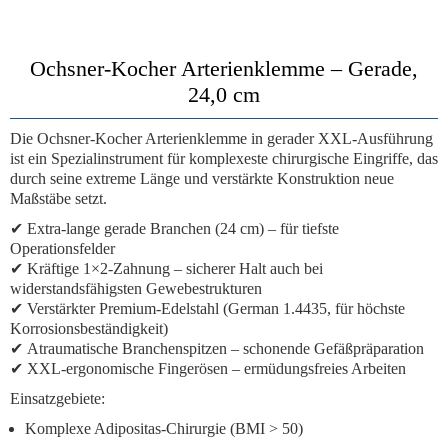
Ochsner-Kocher Arterienklemme – Gerade,
24,0 cm
Die
Ochsner-Kocher Arterienklemme
in gerader XXL-Ausführung
ist ein
Spezialinstrument für komplexeste chirurgische Eingriffe
, das
durch seine extreme Länge und verstärkte Konstruktion neue
Maßstäbe setzt.
✔
Extra-lange gerade Branchen
(24 cm) – für tiefste
Operationsfelder
✔
Kräftige 1×2-Zahnung
– sicherer Halt auch bei
widerstandsfähigsten Gewebestrukturen
✔
Verstärkter Premium-Edelstahl
(German 1.4435, für höchste
Korrosionsbeständigkeit)
✔
Atraumatische Branchenspitzen
– schonende Gefäßpräparation
✔
XXL-ergonomische Fingerösen
– ermüdungsfreies Arbeiten
Einsatzgebiete:
Komplexe Adipositas-Chirurgie (BMI > 50)