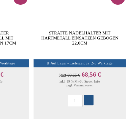
LTER
STRATTE NADELHALTER MIT
L MIT
HARTMETALL EINSÄTZEN GEBOGEN
N 17CM
22,0CM
5 Werktage
Auf Lager - Lieferzeit ca. 2-5 Werktage
 €
68,56 €
Statt
80,65 €
fo
inkl. 19 % MwSt.
Steuer-Info
zzgl.
Versandkosten