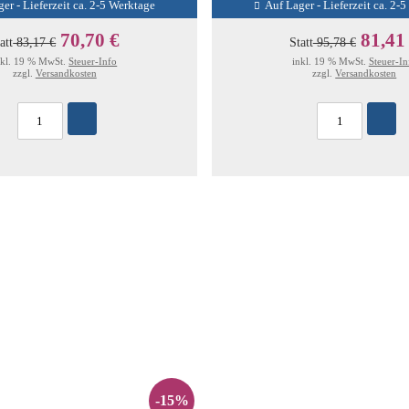
er - Lieferzeit ca. 2-5 Werktage
Auf Lager - Lieferzeit ca. 2-
70,70 €
81,41
att
83,17 €
Statt
95,78 €
nkl. 19 % MwSt.
Steuer-Info
inkl. 19 % MwSt.
Steuer-In
zzgl.
Versandkosten
zzgl.
Versandkosten
-15%