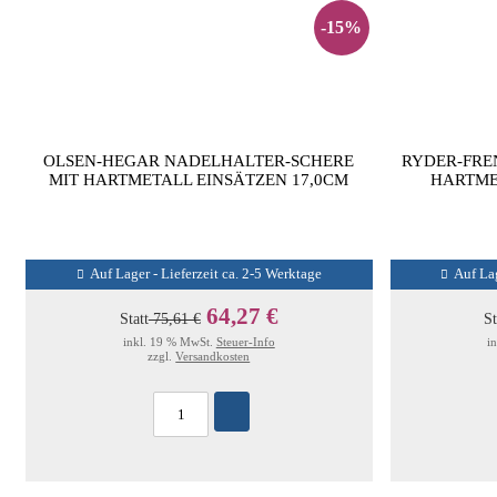
-15%
OLSEN-HEGAR NADELHALTER-SCHERE
RYDER-FRE
MIT HARTMETALL EINSÄTZEN 17,0CM
HARTME
Auf Lager - Lieferzeit ca. 2-5 Werktage
Auf Lag
64,27 €
Statt
75,61 €
St
inkl. 19 % MwSt.
Steuer-Info
i
zzgl.
Versandkosten