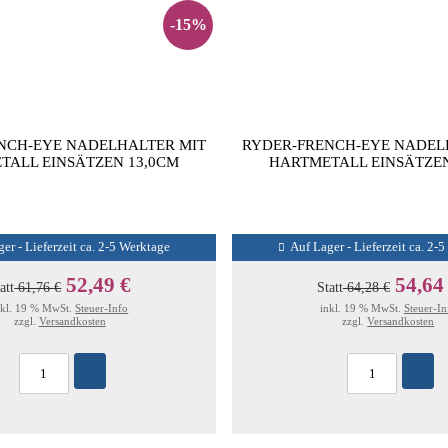
-15%
NCH-EYE NADELHALTER MIT
RYDER-FRENCH-EYE NADEL
TALL EINSÄTZEN 13,0CM
HARTMETALL EINSÄTZEN
er - Lieferzeit ca. 2-5 Werktage
Auf Lager - Lieferzeit ca. 2-
52,49 €
54,64
att
61,76 €
Statt
64,28 €
nkl. 19 % MwSt.
Steuer-Info
inkl. 19 % MwSt.
Steuer-In
zzgl.
Versandkosten
zzgl.
Versandkosten