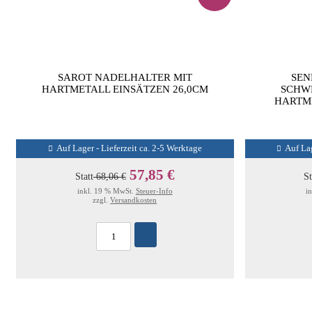
SAROT NADELHALTER MIT
SEN
HARTMETALL EINSÄTZEN 26,0CM
SCHW
HARTM
Auf Lager - Lieferzeit ca. 2-5 Werktage
Auf Lag
57,85 €
Statt
68,06 €
St
inkl. 19 % MwSt.
Steuer-Info
i
zzgl.
Versandkosten