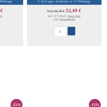
5 Werktage
Auf Lager - Lieferzeit ca. 2-5 Werktage
 €
52,49 €
Statt
61,76 €
fo
inkl. 19 % MwSt.
Steuer-Info
zzgl.
Versandkosten
-15%
-15%