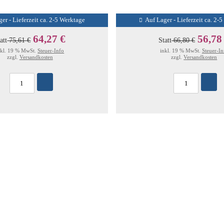
er - Lieferzeit ca. 2-5 Werktage
Auf Lager - Lieferzeit ca. 2-
64,27 €
56,78
att
75,61 €
Statt
66,80 €
nkl. 19 % MwSt.
Steuer-Info
inkl. 19 % MwSt.
Steuer-In
zzgl.
Versandkosten
zzgl.
Versandkosten