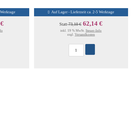
5 Werktage
Auf Lager - Lieferzeit ca. 2-5 Werktage
 €
62,14 €
Statt
73,10 €
fo
inkl. 19 % MwSt.
Steuer-Info
zzgl.
Versandkosten