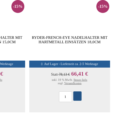
-15%
-15%
HALTER MIT
RYDER-FRENCH-EYE NADELHALTER MIT
 15,0CM
HARTMETALL EINSÄTZEN 18,0CM
5 Werktage
Auf Lager - Lieferzeit ca. 2-5 Werktage
 €
66,41 €
Statt
78,13 €
fo
inkl. 19 % MwSt.
Steuer-Info
zzgl.
Versandkosten