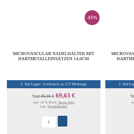
-15%
MICROVASCULAR NADELHALTER MIT
MICROVAS
HARTMETALLEINSÄTZEN 14,0CM
HARTME
Auf Lager - Lieferzeit ca. 2-5 Werktage
Auf Lag
69,63 €
Statt
81,91 €
St
inkl. 19 % MwSt.
Steuer-Info
i
zzgl.
Versandkosten