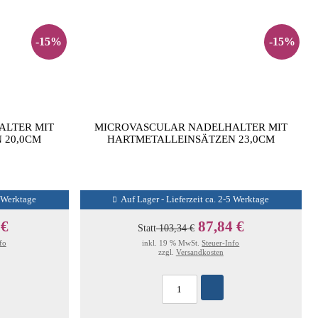
-15%
-15%
ALTER MIT
MICROVASCULAR NADELHALTER MIT
 20,0CM
HARTMETALLEINSÄTZEN 23,0CM
5 Werktage
Auf Lager - Lieferzeit ca. 2-5 Werktage
 €
87,84 €
Statt
103,34 €
fo
inkl. 19 % MwSt.
Steuer-Info
zzgl.
Versandkosten