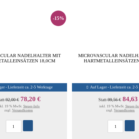
-15%
CULAR NADELHALTER MIT
MICROVASCULAR NADELH
TALLEINSÄTZEN 18,0CM
HARTMETALLEINSÄTZEN
er - Lieferzeit ca. 2-5 Werktage
Auf Lager - Lieferzeit ca. 2-
78,20 €
84,63
att
92,00 €
Statt
99,56 €
nkl. 19 % MwSt.
Steuer-Info
inkl. 19 % MwSt.
Steuer-In
zzgl.
Versandkosten
zzgl.
Versandkosten