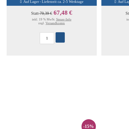
Auf Lager - Lieferzeit ca. 2-5 Werktage
Auf Lag
67,48 €
Statt
79,39 €
St
inkl. 19 % MwSt.
Steuer-Info
i
zzgl.
Versandkosten
-15%