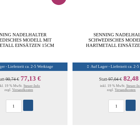
NING NADELHALTER
SENNING NADELHA
EDISCHES MODELL MIT
SCHWEDISCHES MODEL
ETALL EINSÄTZEN 15CM
HARTMETALL EINSÄTZE
er - Lieferzeit ca. 2-5 Werktage
Auf Lager - Lieferzeit ca. 2-
77,13 €
82,48
att
90,74 €
Statt
97,04 €
nkl. 19 % MwSt.
Steuer-Info
inkl. 19 % MwSt.
Steuer-In
zzgl.
Versandkosten
zzgl.
Versandkosten