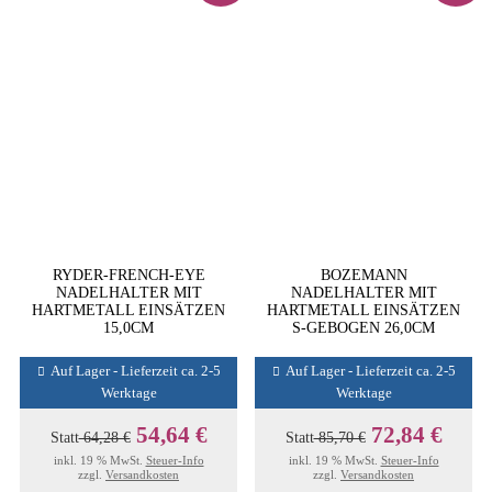
RYDER-FRENCH-EYE
BOZEMANN
NADELHALTER MIT
NADELHALTER MIT
HARTMETALL EINSÄTZEN
HARTMETALL EINSÄTZEN
15,0CM
S-GEBOGEN 26,0CM
Auf Lager - Lieferzeit ca. 2-5
Auf Lager - Lieferzeit ca. 2-5
Werktage
Werktage
54,64 €
72,84 €
Statt
64,28 €
Statt
85,70 €
inkl. 19 % MwSt.
Steuer-Info
inkl. 19 % MwSt.
Steuer-Info
zzgl.
Versandkosten
zzgl.
Versandkosten