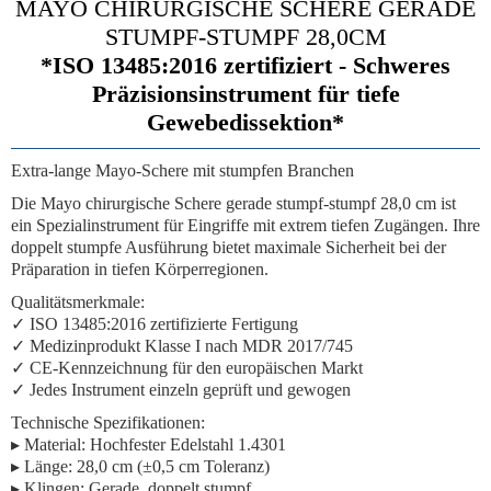
MAYO CHIRURGISCHE SCHERE GERADE
STUMPF-STUMPF 28,0CM
*ISO 13485:2016 zertifiziert - Schweres
Präzisionsinstrument für tiefe
Gewebedissektion*
Extra-lange Mayo-Schere mit stumpfen Branchen
Die
Mayo chirurgische Schere gerade stumpf-stumpf 28,0 cm
ist
ein Spezialinstrument für Eingriffe mit extrem tiefen Zugängen. Ihre
doppelt stumpfe Ausführung bietet maximale Sicherheit bei der
Präparation in tiefen Körperregionen.
Qualitätsmerkmale:
✓
ISO 13485:2016
zertifizierte Fertigung
✓
Medizinprodukt Klasse I
nach MDR 2017/745
✓
CE-Kennzeichnung
für den europäischen Markt
✓ Jedes Instrument einzeln geprüft und gewogen
Technische Spezifikationen:
▸
Material:
Hochfester Edelstahl 1.4301
▸
Länge:
28,0 cm (±0,5 cm Toleranz)
▸
Klingen:
Gerade, doppelt stumpf