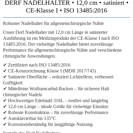
DERF NADELHALTER • 12,0 cm • satiniert •
CE-Klasse I • ISO 13485:2016
Robuster Nadelhalter für allgemeinchirurgische Nähte
Unser Derf Nadelhalter mit 12,0 cm Länge in satinierter
Ausführung ist ein Medizinprodukt der CE-Klasse I nach ISO
13485:2016. Der vielseitige Nadelhalter bietet zuverlässige
Performance für allgemeinchirurgische Nähte und verschiedene
chirurgische Anwendungen.
✔
Zertifiziert nach ISO 13485:2016
✔
CE-Kennzeichnung Klasse I (MDR 2017/745)
✔
Satinierte Oberfläche
– reduziert Lichtreflexe, verbessert
Griffigkeit
✔
Mittelfeine Wolframcarbid-Backen
– für sicheren Halt
chirurgischer Nadeln
✔
Hochwertiger Edelstahl 316L
– rostfrei und langlebig
✔
12,0 cm Länge
– ideale Größe für vielseitige Einsätze
✔
Robuste Konstruktion
– für zuverlässige Performance
✔
Autoklavierbar bis 135°C
✔
Korrosionsbeständig
für langjährige Nutzung