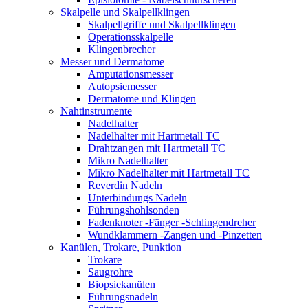
Skalpelle und Skalpellklingen
Skalpellgriffe und Skalpellklingen
Operationsskalpelle
Klingenbrecher
Messer und Dermatome
Amputationsmesser
Autopsiemesser
Dermatome und Klingen
Nahtinstrumente
Nadelhalter
Nadelhalter mit Hartmetall TC
Drahtzangen mit Hartmetall TC
Mikro Nadelhalter
Mikro Nadelhalter mit Hartmetall TC
Reverdin Nadeln
Unterbindungs Nadeln
Führungshohlsonden
Fadenknoter -Fänger -Schlingendreher
Wundklammern -Zangen und -Pinzetten
Kanülen, Trokare, Punktion
Trokare
Saugrohre
Biopsiekanülen
Führungsnadeln