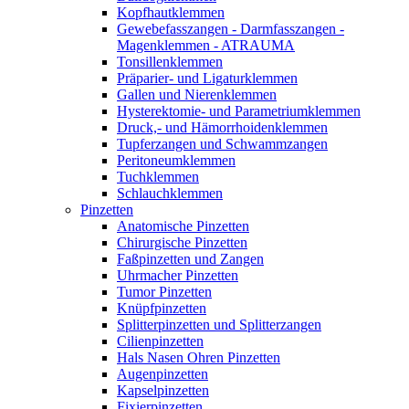
Kopfhautklemmen
Gewebefasszangen - Darmfasszangen -
Magenklemmen - ATRAUMA
Tonsillenklemmen
Präparier- und Ligaturklemmen
Gallen und Nierenklemmen
Hysterektomie- und Parametriumklemmen
Druck,- und Hämorrhoidenklemmen
Tupferzangen und Schwammzangen
Peritoneumklemmen
Tuchklemmen
Schlauchklemmen
Pinzetten
Anatomische Pinzetten
Chirurgische Pinzetten
Faßpinzetten und Zangen
Uhrmacher Pinzetten
Tumor Pinzetten
Knüpfpinzetten
Splitterpinzetten und Splitterzangen
Cilienpinzetten
Hals Nasen Ohren Pinzetten
Augenpinzetten
Kapselpinzetten
Fixierpinzetten