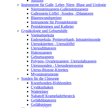
Spritzen
Instrumente für Galle, Leber, Niere, Blase und Urologie
Nierensteinzangen-Gallensteinzangen
Gallenstein-Löffel, -Sonden, -Dilatatoren
Blasenwundspreizer
Instrumente für Prostatektomie
Penisklemmen und Katheter
Gynäkologie und Geburtshilfe
Vaginalspekula
Endospekula, Perineorrhaph, Intrauterinsonde
Uterusküretten - Uteruslöffel
Uterusdilitatoren
Hakenzangen
Geburtszangen
Polypen- Ovarienzangen, Uterusfaßzangen
Uterussonden - Uterusdepressoren
Uterus-Biopsie-Küretten
Myominstrumente
Sonden für die Chirurgie
Knopfsonden-Hohlsonden
Cystikushaken
Watteträger
Nabatoff Krampfaderbesteck
Gefäßdilatatoren
Gefäßstripper