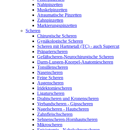
Nahtpinzetten
Muskelpinzetten
Atraumatische Pinzetten
Zahnpinzetten
Markierungspinzetten
Scheren
Chirurgische Scheren
Gynäkologische Scheren
Scheren mit Hartmetall (TC) - auch Supercut
Präparierscheren
Gefäßscheren-Neurochirurgische Scheren
Darm-Lungen-Knorpel-Anatomiescheren
Tonsillenscheren
Nasenscheren
Feine Scheren
Augenscheren
Iridektomiescheren
Ligaturscheren
Drahtscheren und Kronenscheren
Verbandscheren - Gipsscheren
Nagelscheren - Hautscheren
Zahnfleischscheren
Sehnenscheren-Hornhautscheren
Mikroscheren
Episiotomie - Nabelschnurscheren