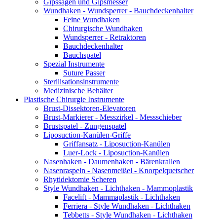
Gipssägen und Gipsmesser
Wundhaken - Wundsperrer - Bauchdeckenhalter
Feine Wundhaken
Chirurgische Wundhaken
Wundsperrer - Retraktoren
Bauchdeckenhalter
Bauchspatel
Spezial Instrumente
Suture Passer
Sterilisationsinstrumente
Medizinische Behälter
Plastische Chirurgie Instrumente
Brust-Dissektoren-Elevatoren
Brust-Markierer - Messzirkel - Messschieber
Brustspatel - Zungenspatel
Liposuction-Kanülen-Griffe
Griffansatz - Liposuction-Kanülen
Luer-Lock - Liposuction-Kanülen
Nasenhaken - Daumenhaken - Bärenkrallen
Nasenraspeln - Nasenmeißel - Knorpelquetscher
Rhytidektomie Scheren
Style Wundhaken - Lichthaken - Mammoplastik
Facelift - Mammaplastik - Lichthaken
Ferriera - Style Wundhaken - Lichthaken
Tebbetts - Style Wundhaken - Lichthaken