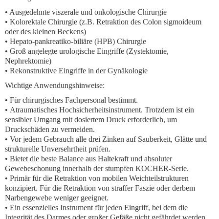
• Ausgedehnte viszerale und onkologische Chirurgie
• Kolorektale Chirurgie (z.B. Retraktion des Colon sigmoideum
oder des kleinen Beckens)
• Hepato-pankreatiko-biliäre (HPB) Chirurgie
• Groß angelegte urologische Eingriffe (Zystektomie,
Nephrektomie)
• Rekonstruktive Eingriffe in der Gynäkologie
Wichtige Anwendungshinweise:
•
Für chirurgisches Fachpersonal bestimmt.
•
Atraumatisches Hochsicherheitsinstrument.
Trotzdem ist ein
sensibler Umgang mit dosiertem Druck erforderlich, um
Druckschäden zu vermeiden.
• Vor jedem Gebrauch alle drei Zinken auf Sauberkeit, Glätte und
strukturelle Unversehrtheit prüfen.
• Bietet die beste Balance aus Haltekraft und absoluter
Gewebeschonung innerhalb der stumpfen KOCHER-Serie.
•
Primär für die Retraktion von mobilen Weichteilstrukturen
konzipiert.
Für die Retraktion von straffer Faszie oder derbem
Narbengewebe weniger geeignet.
• Ein essenzielles Instrument für jeden Eingriff, bei dem die
Integrität des Darmes oder großer Gefäße nicht gefährdet werden