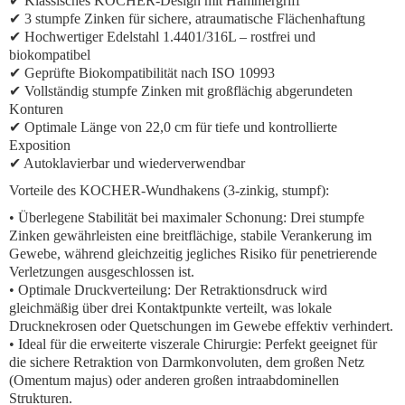
✔ Klassisches KOCHER-Design mit Hammergriff
✔ 3 stumpfe Zinken für sichere, atraumatische Flächenhaftung
✔ Hochwertiger Edelstahl 1.4401/316L – rostfrei und
biokompatibel
✔ Geprüfte Biokompatibilität nach ISO 10993
✔ Vollständig stumpfe Zinken mit großflächig abgerundeten
Konturen
✔ Optimale Länge von 22,0 cm für tiefe und kontrollierte
Exposition
✔ Autoklavierbar und wiederverwendbar
Vorteile des KOCHER-Wundhakens (3-zinkig, stumpf):
•
Überlegene Stabilität bei maximaler Schonung:
Drei stumpfe
Zinken gewährleisten eine breitflächige, stabile Verankerung im
Gewebe, während gleichzeitig jegliches Risiko für penetrierende
Verletzungen ausgeschlossen ist.
•
Optimale Druckverteilung:
Der Retraktionsdruck wird
gleichmäßig über drei Kontaktpunkte verteilt, was lokale
Drucknekrosen oder Quetschungen im Gewebe effektiv verhindert.
•
Ideal für die erweiterte viszerale Chirurgie:
Perfekt geeignet für
die sichere Retraktion von Darmkonvoluten, dem großen Netz
(Omentum majus) oder anderen großen intraabdominellen
Strukturen.