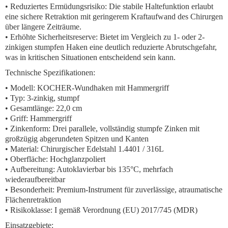
•
Reduziertes Ermüdungsrisiko:
Die stabile Haltefunktion erlaubt
eine sichere Retraktion mit geringerem Kraftaufwand des Chirurgen
über längere Zeiträume.
•
Erhöhte Sicherheitsreserve:
Bietet im Vergleich zu 1- oder 2-
zinkigen stumpfen Haken eine deutlich reduzierte Abrutschgefahr,
was in kritischen Situationen entscheidend sein kann.
Technische Spezifikationen:
•
Modell:
KOCHER-Wundhaken mit Hammergriff
•
Typ:
3-zinkig, stumpf
•
Gesamtlänge:
22,0 cm
•
Griff:
Hammergriff
•
Zinkenform:
Drei parallele, vollständig stumpfe Zinken mit
großzügig abgerundeten Spitzen und Kanten
•
Material:
Chirurgischer Edelstahl 1.4401 / 316L
•
Oberfläche:
Hochglanzpoliert
•
Aufbereitung:
Autoklavierbar bis 135°C, mehrfach
wiederaufbereitbar
•
Besonderheit:
Premium-Instrument für zuverlässige, atraumatische
Flächenretraktion
•
Risikoklasse:
I gemäß Verordnung (EU) 2017/745 (MDR)
Einsatzgebiete: