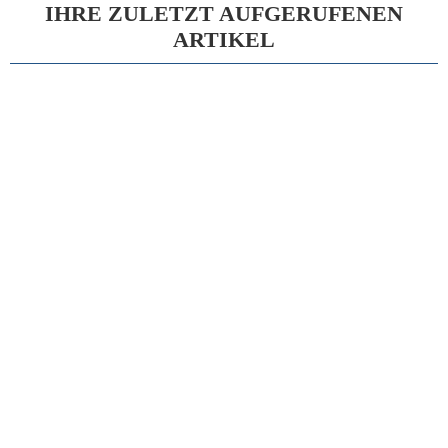
IHRE ZULETZT AUFGERUFENEN
ARTIKEL
15%
KOCHER WUNDHAKEN 3 ZINKEN STUMPF 22,0CM
Auf Lager - Lieferzeit ca. 2-5 Werktage
17,34 €
Statt
20,40 €
inkl. 19 % MwSt.
Steuer-Info
zzgl.
Versandkosten