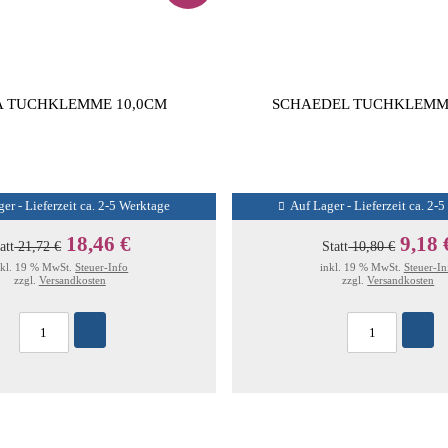
 TUCHKLEMME 10,0CM
SCHAEDEL TUCHKLEMM
er - Lieferzeit ca. 2-5 Werktage
Auf Lager - Lieferzeit ca. 2-
18,46 €
9,18 
att
21,72 €
Statt
10,80 €
nkl. 19 % MwSt.
Steuer-Info
inkl. 19 % MwSt.
Steuer-In
zzgl.
Versandkosten
zzgl.
Versandkosten