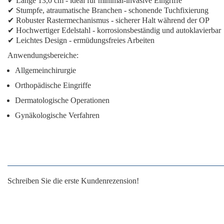
✔
Länge 13,0 cm
- ideal für minimal-invasive Eingriffe
✔
Stumpfe, atraumatische Branchen
- schonende Tuchfixierung
✔
Robuster Rastermechanismus
- sicherer Halt während der OP
✔
Hochwertiger Edelstahl
- korrosionsbeständig und autoklavierbar
✔
Leichtes Design
- ermüdungsfreies Arbeiten
Anwendungsbereiche:
Allgemeinchirurgie
Orthopädische Eingriffe
Dermatologische Operationen
Gynäkologische Verfahren
Schreiben Sie die erste Kundenrezension!