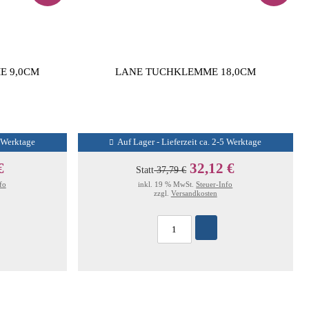
E 9,0CM
LANE TUCHKLEMME 18,0CM
5 Werktage
Auf Lager - Lieferzeit ca. 2-5 Werktage
€
32,12 €
Statt
37,79 €
fo
inkl. 19 % MwSt.
Steuer-Info
zzgl.
Versandkosten