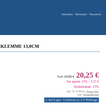
Anmelden
Merkzettel
Warenkorb
HKLEMME 13,0CM
20,25 €
Statt
23,82 €
Sie sparen 15% / 3,57 €
Artikelrabatt: 15%
inkl. 19 % MwSt.
Steuer-Info
zzgl.
Versandkosten
Auf Lager - Lieferzeit ca. 2-5 Werktage