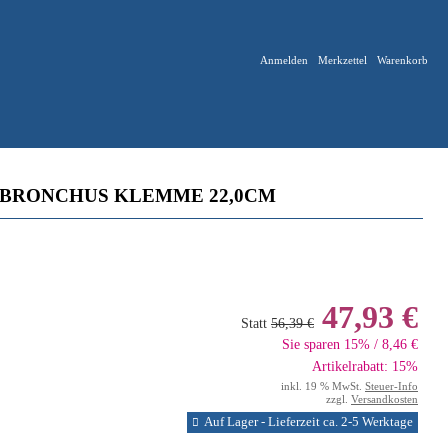
Anmelden
Merkzettel
Warenkorb
BRONCHUS KLEMME 22,0CM
47,93 €
Statt
56,39 €
Sie sparen 15% / 8,46 €
Artikelrabatt: 15%
inkl. 19 % MwSt.
Steuer-Info
zzgl.
Versandkosten
Auf Lager - Lieferzeit ca. 2-5 Werktage