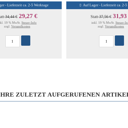
er - Lieferzeit ca. 2-5 Werktage
Auf Lager - Lieferzeit ca. 2-
29,27 €
31,93
att
34,44 €
Statt
37,56 €
nkl. 19 % MwSt.
Steuer-Info
inkl. 19 % MwSt.
Steuer-In
zzgl.
Versandkosten
zzgl.
Versandkosten
IHRE ZULETZT AUFGERUFENEN ARTIKE