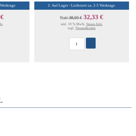
5 Werktage
Auf Lager - Lieferzeit ca. 2-5 Werktage
 €
32,33 €
Statt
38,03 €
fo
inkl. 19 % MwSt.
Steuer-Info
zzgl.
Versandkosten
L