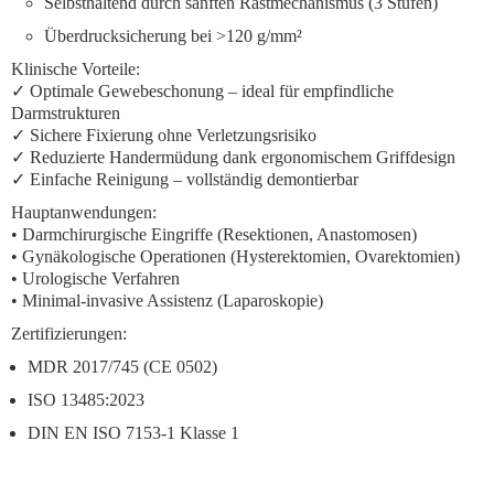
Selbsthaltend
durch sanften Rastmechanismus (3 Stufen)
Überdrucksicherung
bei >120 g/mm²
Klinische Vorteile:
✓
Optimale Gewebeschonung
– ideal für empfindliche
Darmstrukturen
✓
Sichere Fixierung
ohne Verletzungsrisiko
✓
Reduzierte Handermüdung
dank ergonomischem Griffdesign
✓
Einfache Reinigung
– vollständig demontierbar
Hauptanwendungen:
• Darmchirurgische Eingriffe (Resektionen, Anastomosen)
• Gynäkologische Operationen (Hysterektomien, Ovarektomien)
• Urologische Verfahren
• Minimal-invasive Assistenz (Laparoskopie)
Zertifizierungen:
MDR 2017/745 (CE 0502)
ISO 13485:2023
DIN EN ISO 7153-1 Klasse 1