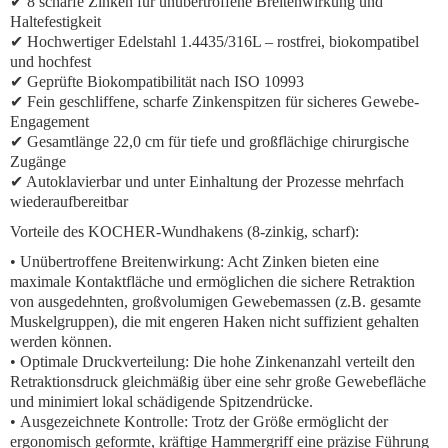
✔ 8 scharfe Zinken für unübertroffene Breitenwirkung und
Haltefestigkeit
✔ Hochwertiger Edelstahl 1.4435/316L – rostfrei, biokompatibel
und hochfest
✔ Geprüfte Biokompatibilität nach ISO 10993
✔ Fein geschliffene, scharfe Zinkenspitzen für sicheres Gewebe-
Engagement
✔ Gesamtlänge 22,0 cm für tiefe und großflächige chirurgische
Zugänge
✔ Autoklavierbar und unter Einhaltung der Prozesse mehrfach
wiederaufbereitbar
Vorteile des KOCHER-Wundhakens (8-zinkig, scharf):
•
Unübertroffene Breitenwirkung:
Acht Zinken bieten eine
maximale Kontaktfläche und ermöglichen die sichere Retraktion
von ausgedehnten, großvolumigen Gewebemassen (z.B. gesamte
Muskelgruppen), die mit engeren Haken nicht suffizient gehalten
werden können.
•
Optimale Druckverteilung:
Die hohe Zinkenanzahl verteilt den
Retraktionsdruck gleichmäßig über eine sehr große Gewebefläche
und minimiert lokal schädigende Spitzendrücke.
•
Ausgezeichnete Kontrolle:
Trotz der Größe ermöglicht der
ergonomisch geformte, kräftige Hammergriff eine präzise Führung