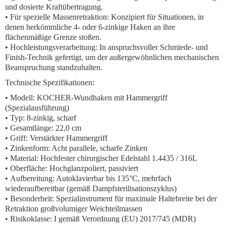
und dosierte Kraftübertragung.
•
Für spezielle Massenretraktion:
Konzipiert für Situationen, in
denen herkömmliche 4- oder 6-zinkige Haken an ihre
flächenmäßige Grenze stoßen.
•
Hochleistungsverarbeitung:
In anspruchsvoller Schmiede- und
Finish-Technik gefertigt, um der außergewöhnlichen mechanischen
Beanspruchung standzuhalten.
Technische Spezifikationen:
•
Modell:
KOCHER-Wundhaken mit Hammergriff
(Spezialausführung)
•
Typ:
8-zinkig, scharf
•
Gesamtlänge:
22,0 cm
•
Griff:
Verstärkter Hammergriff
•
Zinkenform:
Acht parallele, scharfe Zinken
•
Material:
Hochfester chirurgischer Edelstahl 1.4435 / 316L
•
Oberfläche:
Hochglanzpoliert, passiviert
•
Aufbereitung:
Autoklavierbar bis 135°C, mehrfach
wiederaufbereitbar (gemäß Dampfsterilisationszyklus)
•
Besonderheit:
Spezialinstrument für maximale Haltebreite bei der
Retraktion großvolumiger Weichteilmassen
•
Risikoklasse:
I gemäß Verordnung (EU) 2017/745 (MDR)