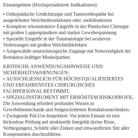
Einsatzgebiete (Hochspezialisierte Indikationen):
• Orthopädische Großchirurgie und Tumororthopädie bei
ausgedehnten Weichteilresektionen oder -mobilisationen
• Komplexe rekonstruktive Eingriffe in der Plastischen Chirurgie
mit großen Lappenplastiken und starker Gewebespannung
• Spezielle Eingriffe in der Traumatologie bei avulsiven
Verletzungen mit großen Weichteildefekten
• Ausgewählte neurochirurgische Zugänge mit Notwendigkeit der
Retraktion kräftiger Muskelpartien
KRITISCHE ANWENDUNGSHINWEISE UND
SICHERHEITSWARNUNGEN:
•
AUSSCHLIESSLICH FÜR HÖCHSTQUALIFIZIERTES
UND ERFAHRENSTES CHIRURGISCHES
FACHPERSONAL BESTIMMT.
•
SPEZIALINSTRUMENT MIT ERHÖHTEM RISIKOPROFIL.
Die Anwendung erfordert profundes Wissen in
Gewebebiomechanik und fortgeschrittenen Retraktionstechniken.
•
Zwingende Prä-Use-Inspektion:
Vor jedem Einsatz ist eine
lückenlose Prüfung
auf strukturelle Integrität (keine Risse,
Verbiegungen), Schärfe aller Zinken und einwandfreien Sitz aller
Komponenten durchzuführen.