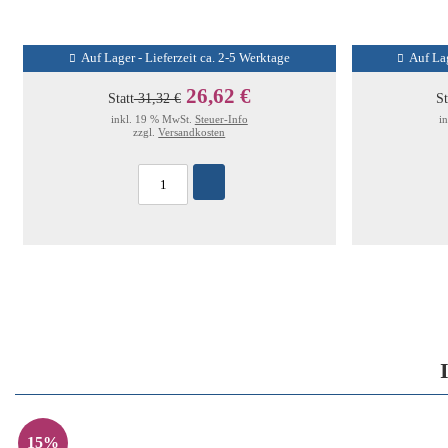
Auf Lager - Lieferzeit ca. 2-5 Werktage
Auf Lag
26,62 €
Statt
31,32 €
St
inkl. 19 % MwSt.
Steuer-Info
i
zzgl.
Versandkosten
15%