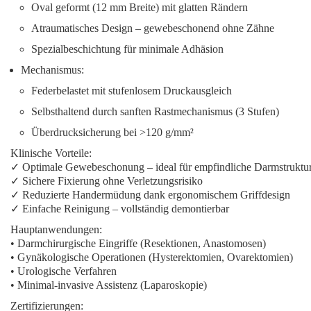
Oval geformt
(12 mm Breite) mit glatten Rändern
Atraumatisches Design
– gewebeschonend ohne Zähne
Spezialbeschichtung
für minimale Adhäsion
Mechanismus:
Federbelastet
mit stufenlosem Druckausgleich
Selbsthaltend
durch sanften Rastmechanismus (3 Stufen)
Überdrucksicherung
bei >120 g/mm²
Klinische Vorteile:
✓
Optimale Gewebeschonung
– ideal für empfindliche Darmstruktu
✓
Sichere Fixierung
ohne Verletzungsrisiko
✓
Reduzierte Handermüdung
dank ergonomischem Griffdesign
✓
Einfache Reinigung
– vollständig demontierbar
Hauptanwendungen:
• Darmchirurgische Eingriffe (Resektionen, Anastomosen)
• Gynäkologische Operationen (Hysterektomien, Ovarektomien)
• Urologische Verfahren
• Minimal-invasive Assistenz (Laparoskopie)
Zertifizierungen: