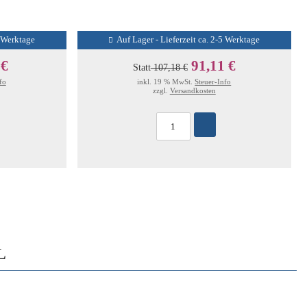
5 Werktage
Auf Lager - Lieferzeit ca. 2-5 Werktage
 €
91,11 €
Statt
107,18 €
fo
inkl. 19 % MwSt.
Steuer-Info
zzgl.
Versandkosten
L