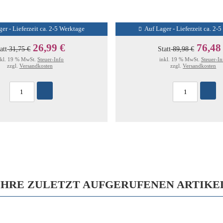
er - Lieferzeit ca. 2-5 Werktage
Auf Lager - Lieferzeit ca. 2-
26,99 €
76,48
att
31,75 €
Statt
89,98 €
nkl. 19 % MwSt.
Steuer-Info
inkl. 19 % MwSt.
Steuer-In
zzgl.
Versandkosten
zzgl.
Versandkosten
IHRE ZULETZT AUFGERUFENEN ARTIKE