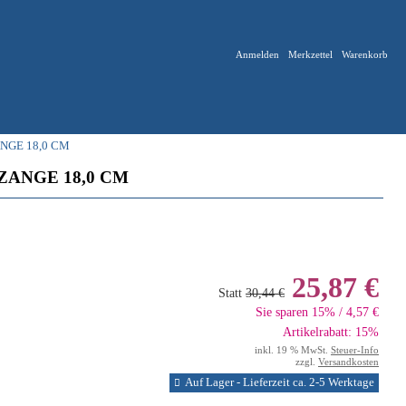
Anmelden
Merkzettel
Warenkorb
GE 18,0 CM
ANGE 18,0 CM
25,87 €
Statt
30,44 €
Sie sparen 15% / 4,57 €
Artikelrabatt: 15%
inkl. 19 % MwSt.
Steuer-Info
zzgl.
Versandkosten
Auf Lager - Lieferzeit ca. 2-5 Werktage