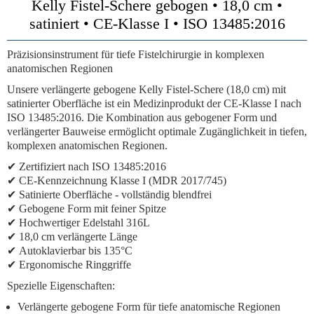
Kelly Fistel-Schere gebogen • 18,0 cm •
satiniert • CE-Klasse I • ISO 13485:2016
Präzisionsinstrument für tiefe Fistelchirurgie in komplexen
anatomischen Regionen
Unsere
verlängerte gebogene Kelly Fistel-Schere (18,0 cm)
mit
satinierter Oberfläche ist ein Medizinprodukt der
CE-Klasse I
nach
ISO 13485:2016
. Die Kombination aus gebogener Form und
verlängerter Bauweise ermöglicht optimale Zugänglichkeit in tiefen,
komplexen anatomischen Regionen.
✔
Zertifiziert nach ISO 13485:2016
✔
CE-Kennzeichnung Klasse I (MDR 2017/745)
✔
Satinierte Oberfläche
- vollständig blendfrei
✔
Gebogene Form mit feiner Spitze
✔
Hochwertiger Edelstahl 316L
✔
18,0 cm verlängerte Länge
✔
Autoklavierbar bis 135°C
✔
Ergonomische Ringgriffe
Spezielle Eigenschaften:
Verlängerte gebogene Form für tiefe anatomische Regionen