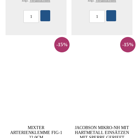
zzgl.
Versandkosten
zzgl.
Versandkosten
-15%
-15%
MIXTER
JACOBSON MIKRO-NH MIT
ARTERIENKLEMME FIG-1
HARTMETALL EINSÄTZEN
22,0CM
MIT SPERRE GERIEFT