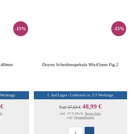
-15%
-15%
0x40mm
Doyen Scheidenspekula 90x45mm Fig.2
5 Werktage
Auf Lager - Lieferzeit ca. 2-5 Werktage
 €
48,99 €
Statt
57,63 €
fo
inkl. 19 % MwSt.
Steuer-Info
zzgl.
Versandkosten