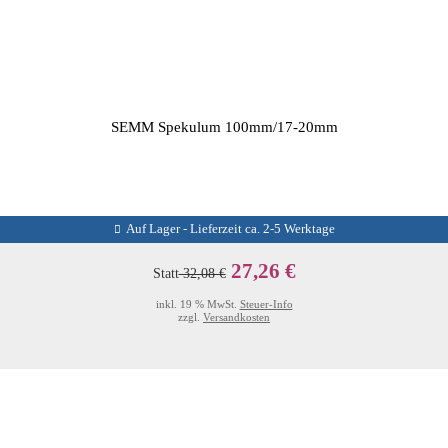
SEMM Spekulum 100mm/17-20mm
Auf Lager - Lieferzeit ca. 2-5 Werktage
27,26 €
Statt
32,08 €
inkl. 19 % MwSt.
Steuer-Info
zzgl.
Versandkosten