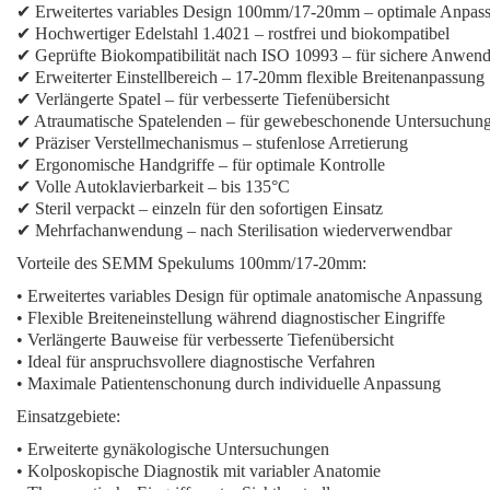
✔ Erweitertes variables Design 100mm/17-20mm – optimale Anpas
✔ Hochwertiger Edelstahl 1.4021 – rostfrei und biokompatibel
✔ Geprüfte Biokompatibilität nach ISO 10993 – für sichere Anwen
✔ Erweiterter Einstellbereich – 17-20mm flexible Breitenanpassung
✔ Verlängerte Spatel – für verbesserte Tiefenübersicht
✔ Atraumatische Spatelenden – für gewebeschonende Untersuchun
✔ Präziser Verstellmechanismus – stufenlose Arretierung
✔ Ergonomische Handgriffe – für optimale Kontrolle
✔ Volle Autoklavierbarkeit – bis 135°C
✔ Steril verpackt – einzeln für den sofortigen Einsatz
✔ Mehrfachanwendung – nach Sterilisation wiederverwendbar
Vorteile des SEMM Spekulums 100mm/17-20mm:
• Erweitertes variables Design für optimale anatomische Anpassung
• Flexible Breiteneinstellung während diagnostischer Eingriffe
• Verlängerte Bauweise für verbesserte Tiefenübersicht
• Ideal für anspruchsvollere diagnostische Verfahren
• Maximale Patientenschonung durch individuelle Anpassung
Einsatzgebiete:
• Erweiterte gynäkologische Untersuchungen
• Kolposkopische Diagnostik mit variabler Anatomie