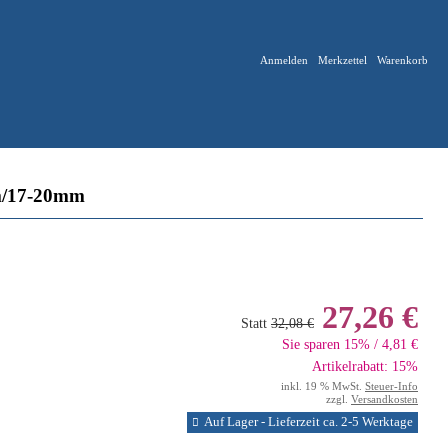
Anmelden
Merkzettel
Warenkorb
/17-20mm
27,26 €
Statt
32,08 €
Sie sparen 15% / 4,81 €
Artikelrabatt: 15%
inkl. 19 % MwSt.
Steuer-Info
zzgl.
Versandkosten
Auf Lager - Lieferzeit ca. 2-5 Werktage