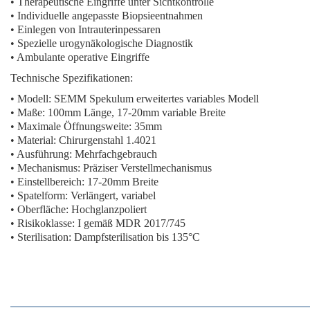
• Therapeutische Eingriffe unter Sichtkontrolle
• Individuelle angepasste Biopsieentnahmen
• Einlegen von Intrauterinpessaren
• Spezielle urogynäkologische Diagnostik
• Ambulante operative Eingriffe
Technische Spezifikationen:
• Modell: SEMM Spekulum erweitertes variables Modell
• Maße: 100mm Länge, 17-20mm variable Breite
• Maximale Öffnungsweite: 35mm
• Material: Chirurgenstahl 1.4021
• Ausführung: Mehrfachgebrauch
• Mechanismus: Präziser Verstellmechanismus
• Einstellbereich: 17-20mm Breite
• Spatelform: Verlängert, variabel
• Oberfläche: Hochglanzpoliert
• Risikoklasse: I gemäß MDR 2017/745
• Sterilisation: Dampfsterilisation bis 135°C