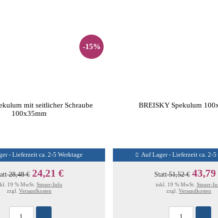
-15%
ulum mit seitlicher Schraube
BREISKY Spekulum 10
100x35mm
er - Lieferzeit ca. 2-5 Werktage
Auf Lager - Lieferzeit ca. 2-
24,21 €
43,79
att
28,48 €
Statt
51,52 €
nkl. 19 % MwSt.
Steuer-Info
inkl. 19 % MwSt.
Steuer-In
zzgl.
Versandkosten
zzgl.
Versandkosten