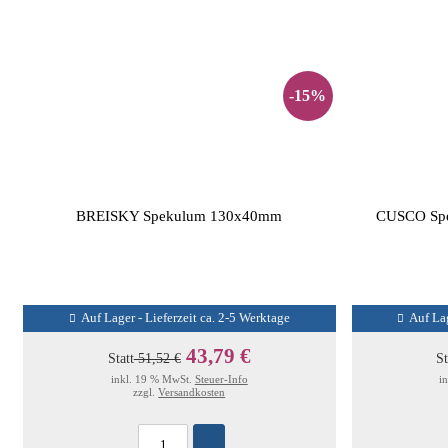
-15%
BREISKY Spekulum 130x40mm
CUSCO Spek
Auf Lager - Lieferzeit ca. 2-5 Werktage
Auf Lag
43,79 €
Statt
51,52 €
St
inkl. 19 % MwSt.
Steuer-Info
i
zzgl.
Versandkosten