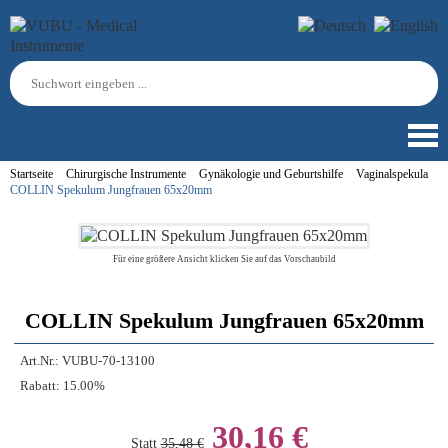
Startseite
Chirurgische Instrumente
Gynäkologie und Geburtshilfe
Vaginalspekula
COLLIN Spekulum Jungfrauen 65x20mm
Für eine größere Ansicht klicken Sie auf das Vorschaubild
COLLIN Spekulum Jungfrauen 65x20mm
Art.Nr.:
VUBU-70-13100
Rabatt:
15.00%
30,16 €
Statt
35,48 €