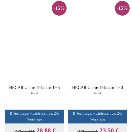
-15%
-15%
HEGAR Uterus Dilatator 19,5
HEGAR Uterus Dilatator 20,0
mm
mm
Auf Lager - Lieferzeit ca. 2-5
Auf Lager - Lieferzeit ca. 2-5
Werktage
Werktage
28,88 €
23,50 €
Statt
33,98 €
Statt
27,65 €