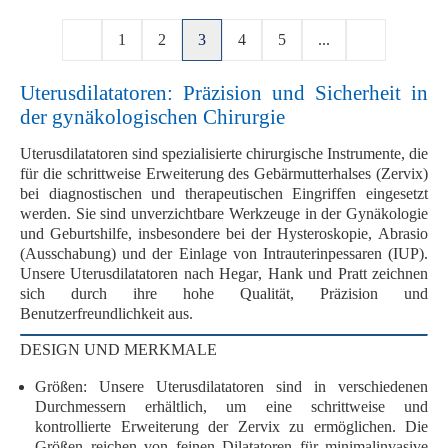
1
2
3
4
5
...
Uterusdilatatoren: Präzision und Sicherheit in
der gynäkologischen Chirurgie
Uterusdilatatoren
sind spezialisierte chirurgische Instrumente, die
für die schrittweise Erweiterung des Gebärmutterhalses (Zervix)
bei diagnostischen und therapeutischen Eingriffen eingesetzt
werden. Sie sind unverzichtbare Werkzeuge in der
Gynäkologie
und
Geburtshilfe
, insbesondere bei der
Hysteroskopie
,
Abrasio
(Ausschabung) und der
Einlage von Intrauterinpessaren (IUP)
.
Unsere Uterusdilatatoren nach
Hegar
,
Hank
und
Pratt
zeichnen
sich durch ihre
hohe Qualität
,
Präzision
und
Benutzerfreundlichkeit
aus.
DESIGN UND MERKMALE
Größen
: Unsere Uterusdilatatoren sind in verschiedenen
Durchmessern
erhältlich, um eine schrittweise und
kontrollierte Erweiterung der Zervix zu ermöglichen. Die
Größen reichen von feinen Dilatatoren für minimalinvasive