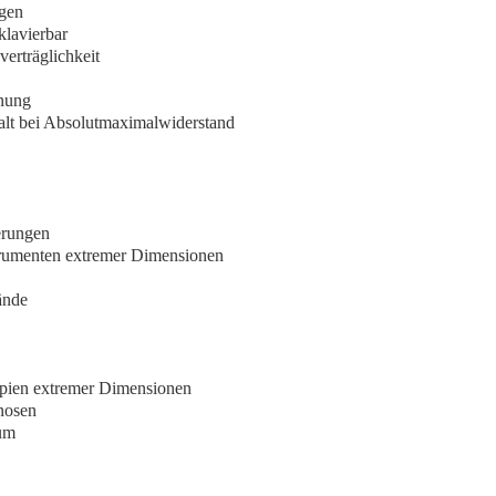
ngen
klavierbar
erträglichkeit
onung
Halt bei Absolutmaximalwiderstand
erungen
trumenten extremer Dimensionen
ände
opien extremer Dimensionen
enosen
ium