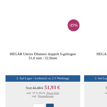
-15%
HEGAR Uterus Dilatator doppelt S-gebogen
HEGAR 
31,0 mm / 32,0mm
Auf Lager - Lieferzeit ca. 2-5 Werktage
Auf Lag
51,93 €
Statt
61,09 €
S
inkl. 19 % MwSt.
Steuer-Info
i
zzgl.
Versandkosten