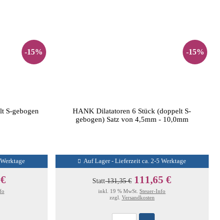
-15%
-15%
lt S-gebogen
HANK Dilatatoren 6 Stück (doppelt S-
gebogen) Satz von 4,5mm - 10,0mm
5 Werktage
Auf Lager - Lieferzeit ca. 2-5 Werktage
 €
111,65 €
Statt
131,35 €
fo
inkl. 19 % MwSt.
Steuer-Info
zzgl.
Versandkosten