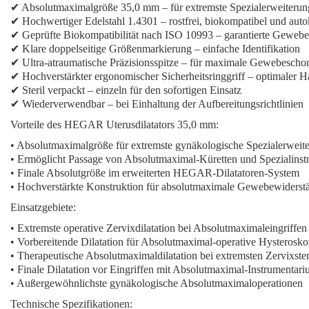
✔ Absolutmaximalgröße 35,0 mm – für extremste Spezialerweiteru
✔ Hochwertiger Edelstahl 1.4301 – rostfrei, biokompatibel und auto
✔ Geprüfte Biokompatibilität nach ISO 10993 – garantierte Gewebev
✔ Klare doppelseitige Größenmarkierung – einfache Identifikation
✔ Ultra-atraumatische Präzisionsspitze – für maximale Gewebesch
✔ Hochverstärkter ergonomischer Sicherheitsringgriff – optimaler 
✔ Steril verpackt – einzeln für den sofortigen Einsatz
✔ Wiederverwendbar – bei Einhaltung der Aufbereitungsrichtlinien
Vorteile des HEGAR Uterusdilatators 35,0 mm:
• Absolutmaximalgröße für extremste gynäkologische Spezialerweit
• Ermöglicht Passage von Absolutmaximal-Küretten und Spezialins
• Finale Absolutgröße im erweiterten HEGAR-Dilatatoren-System
• Hochverstärkte Konstruktion für absolutmaximale Gewebewiderst
Einsatzgebiete:
• Extremste operative Zervixdilatation bei Absolutmaximaleingriffen
• Vorbereitende Dilatation für Absolutmaximal-operative Hysterosk
• Therapeutische Absolutmaximaldilatation bei extremsten Zervixst
• Finale Dilatation vor Eingriffen mit Absolutmaximal-Instrumentar
• Außergewöhnlichste gynäkologische Absolutmaximaloperationen
Technische Spezifikationen: