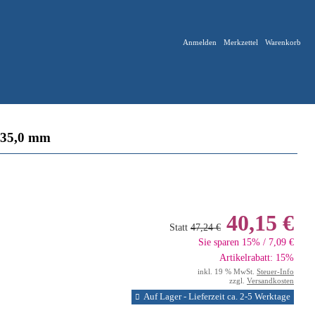
Anmelden
Merkzettel
Warenkorb
 35,0 mm
40,15 €
Statt
47,24 €
Sie sparen 15% / 7,09 €
Artikelrabatt: 15%
inkl. 19 % MwSt.
Steuer-Info
zzgl.
Versandkosten
Auf Lager - Lieferzeit ca. 2-5 Werktage