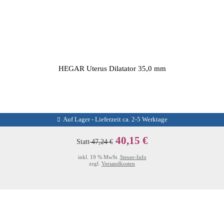
HEGAR Uterus Dilatator 35,0 mm
Auf Lager - Lieferzeit ca. 2-5 Werktage
40,15 €
Statt
47,24 €
inkl. 19 % MwSt.
Steuer-Info
zzgl.
Versandkosten