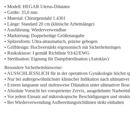
• Modell: HEGAR Uterus-Dilatator
• Größe: 35,0 mm
• Material: Chirurgenstahl 1.4301
• Länge: Standard 20 cm (klinische Arbeitslänge)
• Ausführung: Wiederverwendbar
• Markierung: Doppelseitige Größenangabe
• Spitzenform: Ultra-atraumatisch, präzise gebogen
• Griffdesign: Hochverstärkt ergonomisch mit Sicherheitsringen
• Risikoklasse: I gemäß Richtlinie 93/42/EWG
• Sterilisation: Eignung für Dampfsterilisation (Autoklav)
Besondere Sicherheitshinweise:
• AUSSCHLIESSLICH für in der operativen Gynäkologie höchst spez
• Nur bei außergewöhnlichster klinischer Indikation nach ultimat
• Extrem langsame und stufenweise Dilatation unter ultimativer B
• Absolute Vorsicht bei voroperierter Zervix, ausgedehnter Narbenb
• Vor jedem Einsatz auf mikroskopische Beschädigungen und strukture
• Bei Wiederverwendung Aufbereitungsrichtlinien strikt einhalten