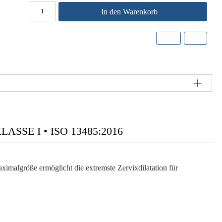
In den Warenkorb
SSE I • ISO 13485:2016
malgröße ermöglicht die extremste Zervixdilatation für