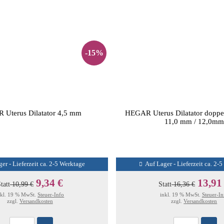
-15%
Uterus Dilatator 4,5 mm
HEGAR Uterus Dilatator doppe
11,0 mm / 12,0mm
er - Lieferzeit ca. 2-5 Werktage
Auf Lager - Lieferzeit ca. 2-
9,34 €
13,91
tatt
10,99 €
Statt
16,36 €
nkl. 19 % MwSt.
Steuer-Info
inkl. 19 % MwSt.
Steuer-In
zzgl.
Versandkosten
zzgl.
Versandkosten