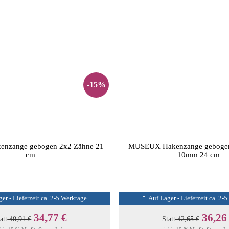
-15%
nzange gebogen 2x2 Zähne 21
MUSEUX Hakenzange gebogen
cm
10mm 24 cm
er - Lieferzeit ca. 2-5 Werktage
Auf Lager - Lieferzeit ca. 2-
34,77 €
36,26
att
40,91 €
Statt
42,65 €