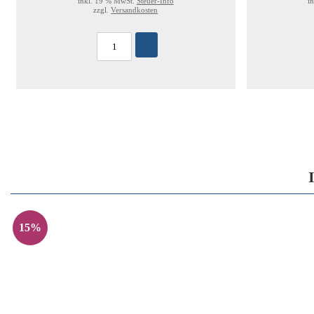
inkl. 19 % MwSt.
Steuer-Info
i
zzgl.
Versandkosten
15%