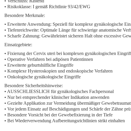
• Verschluss: Rastend
• Risikoklasse: I gemäß Richtlinie 93/42/EWG
Besondere Merkmale:
•
Erweiterte Anwendung:
Speziell für komplexe gynäkologische Eing
•
Tiefenreichweite:
Optimale Länge für schwierige anatomische Verh
•
Scharfe Zahnung:
Gewährleistet sicheren Halt ohne excessive Gew
Einsatzgebiete:
• Fixierung der Cervix uteri bei komplexen gynäkologischen Eingrif
• Operative Verfahren bei adipösen Patientinnen
• Erweiterte geburtshilfliche Eingriffe
• Komplexe Hysteroskopien und endoskopische Verfahren
• Onkologische gynäkologische Eingriffe
Besondere Sicherheitshinweise:
• AUSSCHLIESSLICH für gynäkologisches Fachpersonal
• Nur bei entsprechender klinischer Indikation anwenden
• Gezielte Applikation zur Vermeidung übermäßiger Gewebetraumat
• Vor jedem Einsatz auf Beschädigungen und Schärfe der Zähne prü
• Besondere Vorsicht bei der Gewebefixierung in der Tiefe
• Bei Wiederverwendung Aufbereitungsrichtlinien strikt einhalten