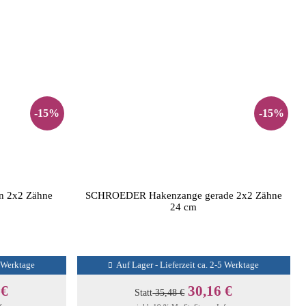
-15%
-15%
 2x2 Zähne
SCHROEDER Hakenzange gerade 2x2 Zähne
24 cm
5 Werktage
Auf Lager - Lieferzeit ca. 2-5 Werktage
 €
30,16 €
Statt
35,48 €