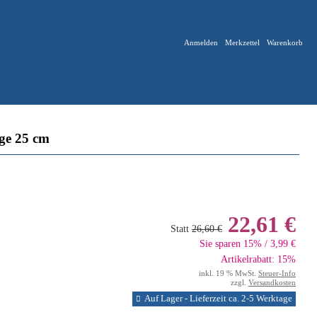
Anmelden
Merkzettel
Warenkorb
e 25 cm
22,61 €
Statt
26,60 €
Sie sparen 15% / 3,99 €
Artikelrabatt: 15%
inkl. 19 % MwSt.
Steuer-Info
zzgl.
Versandkosten
Auf Lager - Lieferzeit ca. 2-5 Werktage