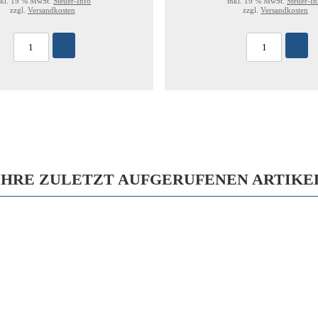
nkl. 19 % MwSt.
Steuer-Info
inkl. 19 % MwSt.
Steuer-In
zzgl.
Versandkosten
zzgl.
Versandkosten
IHRE ZULETZT AUFGERUFENEN ARTIKE