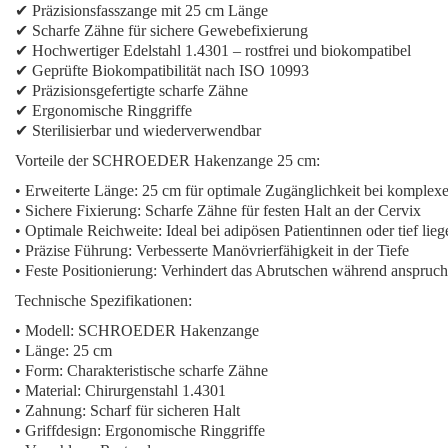
✔ Präzisionsfasszange mit 25 cm Länge
✔ Scharfe Zähne für sichere Gewebefixierung
✔ Hochwertiger Edelstahl 1.4301 – rostfrei und biokompatibel
✔ Geprüfte Biokompatibilität nach ISO 10993
✔ Präzisionsgefertigte scharfe Zähne
✔ Ergonomische Ringgriffe
✔ Sterilisierbar und wiederverwendbar
Vorteile der SCHROEDER Hakenzange 25 cm:
•
Erweiterte Länge:
25 cm für optimale Zugänglichkeit bei komplexe
•
Sichere Fixierung:
Scharfe Zähne für festen Halt an der Cervix
•
Optimale Reichweite:
Ideal bei adipösen Patientinnen oder tief lie
•
Präzise Führung:
Verbesserte Manövrierfähigkeit in der Tiefe
•
Feste Positionierung:
Verhindert das Abrutschen während anspruchs
Technische Spezifikationen:
• Modell: SCHROEDER Hakenzange
• Länge: 25 cm
• Form: Charakteristische scharfe Zähne
• Material: Chirurgenstahl 1.4301
• Zahnung: Scharf für sicheren Halt
• Griffdesign: Ergonomische Ringgriffe