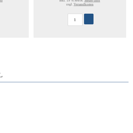
fo
inkl. 19 % MwSt.
Steuer-Info
zzgl.
Versandkosten
L