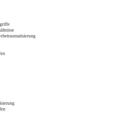
riffe
ältnisse
ebetraumatisierung
fen
isierung
fen