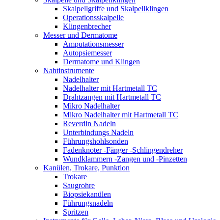
Skalpellgriffe und Skalpellklingen
Operationsskalpelle
Klingenbrecher
Messer und Dermatome
Amputationsmesser
Autopsiemesser
Dermatome und Klingen
Nahtinstrumente
Nadelhalter
Nadelhalter mit Hartmetall TC
Drahtzangen mit Hartmetall TC
Mikro Nadelhalter
Mikro Nadelhalter mit Hartmetall TC
Reverdin Nadeln
Unterbindungs Nadeln
Führungshohlsonden
Fadenknoter -Fänger -Schlingendreher
Wundklammern -Zangen und -Pinzetten
Kanülen, Trokare, Punktion
Trokare
Saugrohre
Biopsiekanülen
Führungsnadeln
Spritzen