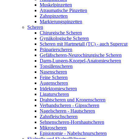
Muskelpinzetten
Atraumatische Pinzetten
Zahnpinzetten
Markierungspinzetten
Scheren
Chirurgische Scheren
Gynäkologische Scheren
Scheren mit Hartmetall (TC) - auch Supercut
Präparierscheren
Gefäßscheren-Neurochirurgische Scheren
Darm-Lungen-Knorpel-Anatomiescheren
Tonsillenscheren
Nasenscheren
Feine Scheren
Augenscheren
Iridektomiescheren
Ligaturscheren
Drahtscheren und Kronenscheren
Verbandscheren - Gipsscheren
Nagelscheren - Hautscheren
Zahnfleischscheren
Sehnenscheren-Hornhautscheren
Mikroscheren
Episiotomie - Nabelschnurscheren
Skalpelle und Skalpellklingen