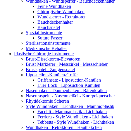
Wundhaken - Wundsperrer - Bauchdeckenhalter
Feine Wundhaken
Chirurgische Wundhaken
Wundsperrer - Retraktoren
Bauchdeckenhalter
Bauchspatel
Spezial Instrumente
Suture Passer
Sterilisationsinstrumente
Medizinische Behälter
Plastische Chirurgie Instrumente
Brust-Dissektoren-Elevatoren
Brust-Markierer - Messzirkel - Messschieber
Brustspatel - Zungenspatel
Liposuction-Kanülen-Griffe
Griffansatz - Liposuction-Kanülen
Luer-Lock - Liposuction-Kanülen
Nasenhaken - Daumenhaken - Bärenkrallen
Nasenraspeln - Nasenmeißel - Knorpelquetscher
Rhytidektomie Scheren
Style Wundhaken - Lichthaken - Mammoplastik
Facelift - Mammaplastik - Lichthaken
Ferriera - Style Wundhaken - Lichthaken
Tebbetts - Style Wundhaken - Lichthaken
Wundhaken - Retraktoren - Hauthäkchen