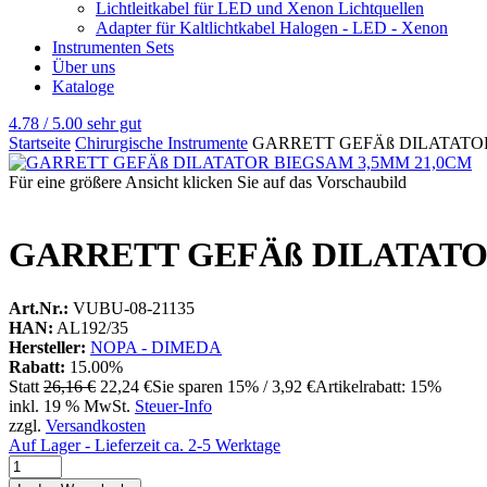
Lichtleitkabel für LED und Xenon Lichtquellen
Adapter für Kaltlichtkabel Halogen - LED - Xenon
Instrumenten Sets
Über uns
Kataloge
4.78 / 5.00
sehr gut
Startseite
Chirurgische Instrumente
GARRETT GEFÄß DILATATOR
Für eine größere Ansicht klicken Sie auf das Vorschaubild
GARRETT GEFÄß DILATATO
Art.Nr.:
VUBU-08-21135
HAN:
AL192/35
Hersteller:
NOPA - DIMEDA
Rabatt:
15.00%
Statt
26,16 €
22,24 €
Sie sparen 15% / 3,92 €
Artikelrabatt: 15%
inkl. 19 % MwSt.
Steuer-Info
zzgl.
Versandkosten
Auf Lager - Lieferzeit ca. 2-5 Werktage