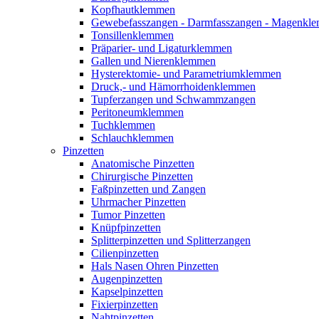
Kopfhautklemmen
Gewebefasszangen - Darmfasszangen - Magen
Tonsillenklemmen
Präparier- und Ligaturklemmen
Gallen und Nierenklemmen
Hysterektomie- und Parametriumklemmen
Druck,- und Hämorrhoidenklemmen
Tupferzangen und Schwammzangen
Peritoneumklemmen
Tuchklemmen
Schlauchklemmen
Pinzetten
Anatomische Pinzetten
Chirurgische Pinzetten
Faßpinzetten und Zangen
Uhrmacher Pinzetten
Tumor Pinzetten
Knüpfpinzetten
Splitterpinzetten und Splitterzangen
Cilienpinzetten
Hals Nasen Ohren Pinzetten
Augenpinzetten
Kapselpinzetten
Fixierpinzetten
Nahtpinzetten