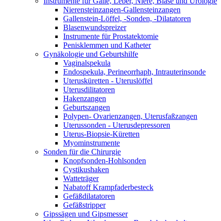
Instrumente für Galle, Leber, Niere, Blase und Urologie
Nierensteinzangen-Gallensteinzangen
Gallenstein-Löffel, -Sonden, -Dilatatoren
Blasenwundspreizer
Instrumente für Prostatektomie
Penisklemmen und Katheter
Gynäkologie und Geburtshilfe
Vaginalspekula
Endospekula, Perineorrhaph, Intrauterinsonde
Uterusküretten - Uteruslöffel
Uterusdilitatoren
Hakenzangen
Geburtszangen
Polypen- Ovarienzangen, Uterusfaßzangen
Uterussonden - Uterusdepressoren
Uterus-Biopsie-Küretten
Myominstrumente
Sonden für die Chirurgie
Knopfsonden-Hohlsonden
Cystikushaken
Watteträger
Nabatoff Krampfaderbesteck
Gefäßdilatatoren
Gefäßstripper
Gipssägen und Gipsmesser