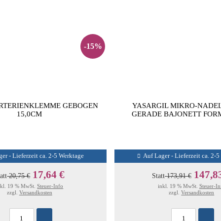
-15%
ARTERIENKLEMME GEBOGEN
YASARGIL MIKRO-NADE
15,0CM
GERADE BAJONETT FORM
er - Lieferzeit ca. 2-5 Werktage
Auf Lager - Lieferzeit ca. 2-
17,64 €
147,8
att
20,75 €
Statt
173,91 €
nkl. 19 % MwSt.
Steuer-Info
inkl. 19 % MwSt.
Steuer-In
zzgl.
Versandkosten
zzgl.
Versandkosten