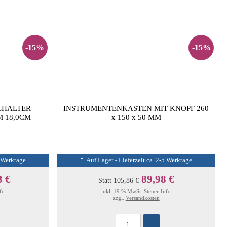
-15%
-15%
LHALTER
INSTRUMENTENKASTEN MIT KNOPF 260
 18,0CM
x 150 x 50 MM
5 Werktage
Auf Lager - Lieferzeit ca. 2-5 Werktage
3 €
89,98 €
Statt
105,86 €
fo
inkl. 19 % MwSt.
Steuer-Info
zzgl.
Versandkosten