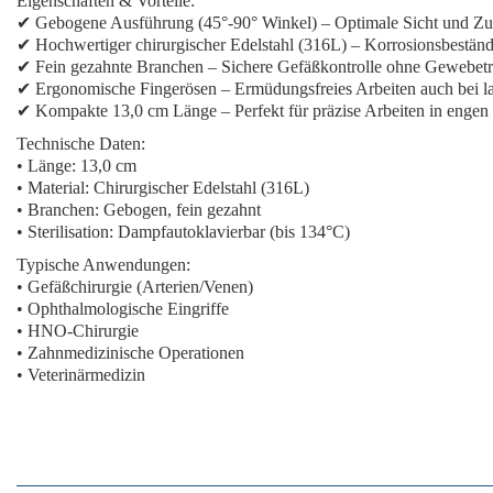
Eigenschaften & Vorteile:
✔
Gebogene Ausführung (45°-90° Winkel)
– Optimale Sicht und Zug
✔
Hochwertiger chirurgischer Edelstahl (316L)
– Korrosionsbeständ
✔
Fein gezahnte Branchen
– Sichere Gefäßkontrolle ohne Gewebet
✔
Ergonomische Fingerösen
– Ermüdungsfreies Arbeiten auch bei 
✔
Kompakte 13,0 cm Länge
– Perfekt für präzise Arbeiten in enge
Technische Daten:
•
Länge:
13,0 cm
•
Material:
Chirurgischer Edelstahl (316L)
•
Branchen:
Gebogen, fein gezahnt
•
Sterilisation:
Dampfautoklavierbar (bis 134°C)
Typische Anwendungen:
• Gefäßchirurgie (Arterien/Venen)
• Ophthalmologische Eingriffe
• HNO-Chirurgie
• Zahnmedizinische Operationen
• Veterinärmedizin