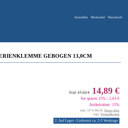
Anmelden
Merkzettel
Warenkorb
ERIENKLEMME GEBOGEN 13,0CM
14,89 €
Statt
17,52 €
Sie sparen 15% / 2,63 €
Artikelrabatt: 15%
inkl. 19 % MwSt.
Steuer-Info
zzgl.
Versandkosten
Auf Lager - Lieferzeit ca. 2-5 Werktage