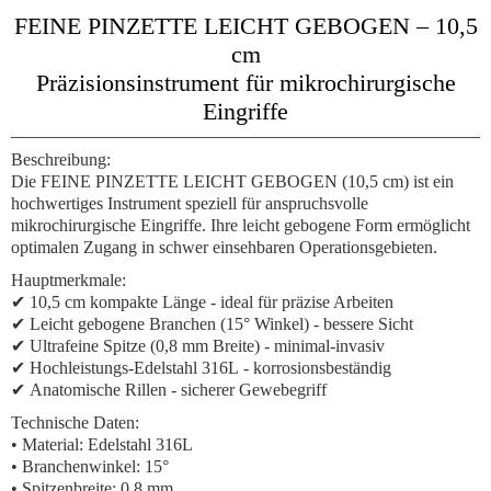
FEINE PINZETTE LEICHT GEBOGEN – 10,5
cm
Präzisionsinstrument für mikrochirurgische
Eingriffe
Beschreibung:
Die
FEINE PINZETTE LEICHT GEBOGEN (10,5 cm)
ist ein
hochwertiges Instrument speziell für anspruchsvolle
mikrochirurgische Eingriffe. Ihre leicht gebogene Form ermöglicht
optimalen Zugang in schwer einsehbaren Operationsgebieten.
Hauptmerkmale:
✔
10,5 cm kompakte Länge
- ideal für präzise Arbeiten
✔
Leicht gebogene Branchen
(15° Winkel) - bessere Sicht
✔
Ultrafeine Spitze
(0,8 mm Breite) - minimal-invasiv
✔
Hochleistungs-Edelstahl 316L
- korrosionsbeständig
✔
Anatomische Rillen
- sicherer Gewebegriff
Technische Daten:
• Material: Edelstahl 316L
• Branchenwinkel: 15°
• Spitzenbreite: 0,8 mm