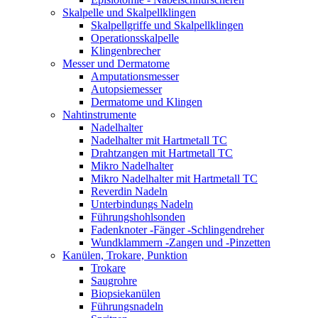
Skalpelle und Skalpellklingen
Skalpellgriffe und Skalpellklingen
Operationsskalpelle
Klingenbrecher
Messer und Dermatome
Amputationsmesser
Autopsiemesser
Dermatome und Klingen
Nahtinstrumente
Nadelhalter
Nadelhalter mit Hartmetall TC
Drahtzangen mit Hartmetall TC
Mikro Nadelhalter
Mikro Nadelhalter mit Hartmetall TC
Reverdin Nadeln
Unterbindungs Nadeln
Führungshohlsonden
Fadenknoter -Fänger -Schlingendreher
Wundklammern -Zangen und -Pinzetten
Kanülen, Trokare, Punktion
Trokare
Saugrohre
Biopsiekanülen
Führungsnadeln