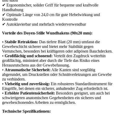
und stabil
✔ Ergonomischer, solider Griff für bequeme und kraftvolle
Handhabung
✔ Optimale Länge von 24,0 cm für gute Hebelwirkung und
Kontrolle
✔ Autoklavierbar und mehrfach wiederverwendbar
Vorteile des Doyen-Stille Wundhakens (90x20 mm):
•
Stabile Retraktion:
Das tiefere Blatt (20 mm) umfasst die
Gewebeschicht sicherer und bietet mehr Stabilität gegen
Verrutschen, besonders bei kräftigeren oder adipösen Bauchdecken.
•
Großflächig und schonend:
Verteilt den Zugdruck weiterhin
großflächig, minimiert aber durch die Tiefe das Risiko eines
Herausrutschens aus der Gewebefassung.
•
Atraumatische Sicherheit:
Alle Kanten sind sorgfältig
abgerundet, um Druckstellen oder Schnittverletzungen am Gewebe
zu verhindern.
•
Vielseitig und zuverlässig:
Ein robusteres Standardinstrument für
Eingriffe, bei denen ein sicherer, anhaltender Zug erforderlich ist.
•
Erhöhte Patientensicherheit:
Besonders geeignet, um auch bei
schwierigeren anatomischen Gegebenheiten ein sicheres und
gewebeschonendes Arbeiten zu ermöglichen.
Technische Spezifikationen: