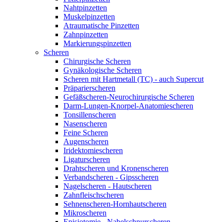
Nahtpinzetten
Muskelpinzetten
Atraumatische Pinzetten
Zahnpinzetten
Markierungspinzetten
Scheren
Chirurgische Scheren
Gynäkologische Scheren
Scheren mit Hartmetall (TC) - auch Supercut
Präparierscheren
Gefäßscheren-Neurochirurgische Scheren
Darm-Lungen-Knorpel-Anatomiescheren
Tonsillenscheren
Nasenscheren
Feine Scheren
Augenscheren
Iridektomiescheren
Ligaturscheren
Drahtscheren und Kronenscheren
Verbandscheren - Gipsscheren
Nagelscheren - Hautscheren
Zahnfleischscheren
Sehnenscheren-Hornhautscheren
Mikroscheren
Episiotomie - Nabelschnurscheren