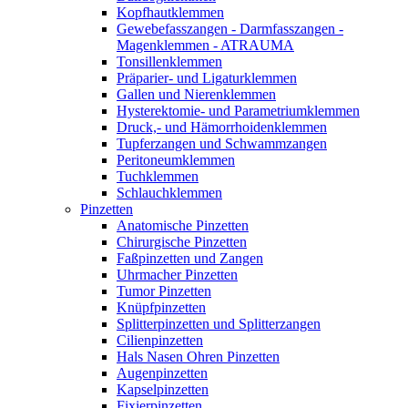
Kopfhautklemmen
Gewebefasszangen - Darmfasszangen -
Magenklemmen - ATRAUMA
Tonsillenklemmen
Präparier- und Ligaturklemmen
Gallen und Nierenklemmen
Hysterektomie- und Parametriumklemmen
Druck,- und Hämorrhoidenklemmen
Tupferzangen und Schwammzangen
Peritoneumklemmen
Tuchklemmen
Schlauchklemmen
Pinzetten
Anatomische Pinzetten
Chirurgische Pinzetten
Faßpinzetten und Zangen
Uhrmacher Pinzetten
Tumor Pinzetten
Knüpfpinzetten
Splitterpinzetten und Splitterzangen
Cilienpinzetten
Hals Nasen Ohren Pinzetten
Augenpinzetten
Kapselpinzetten
Fixierpinzetten