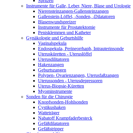
Spritzen
Instrumente für Galle, Leber, Niere, Blase und Urologie
Nierensteinzangen-Gallensteinzangen
Gallenstein-Löffel, -Sonden, -Dilatatoren
Blasenwundspreizer
Instrumente für Prostatektomie
Penisklemmen und Katheter
Gynäkologie und Geburtshilfe
Vaginalspekula
Endospekula, Perineorrhaph, Intrauterinsonde
Uterusküretten - Uteruslöffel
Uterusdilitatoren
Hakenzangen
Geburtszangen
Polypen- Ovarienzangen, Uterusfaßzangen
Uterussonden - Uterusdepressoren
Uterus-Biopsie-Küretten
Myominstrumente
Sonden für die Chirurgie
Knopfsonden-Hohlsonden
Cystikushaken
Watteträger
Nabatoff Krampfaderbesteck
Gefäßdilatatoren
Gefäßstripper