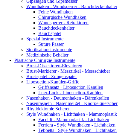
Gipssägen und Gipsmesser
Wundhaken - Wundsperrer - Bauchdeckenhalter
Feine Wundhaken
Chirurgische Wundhaken
Wundsperrer - Retraktoren
Bauchdeckenhalter
Bauchspatel
Spezial Instrumente
Suture Passer
Sterilisationsinstrumente
Medizinische Behälter
Plastische Chirurgie Instrumente
Brust-Dissektoren-Elevatoren
Brust-Markierer - Messzirkel - Messschieber
Brustspatel - Zungenspatel
Liposuction-Kanülen-Griffe
Griffansatz - Liposuction-Kanülen
Luer-Lock - Liposuction-Kanülen
Nasenhaken - Daumenhaken - Bärenkrallen
Nasenraspeln - Nasenmeißel - Knorpelquetscher
Rhytidektomie Scheren
Style Wundhaken - Lichthaken - Mammoplastik
Facelift - Mammaplastik - Lichthaken
Ferriera - Style Wundhaken - Lichthaken
Tebbetts - Style Wundhaken - Lichthaken