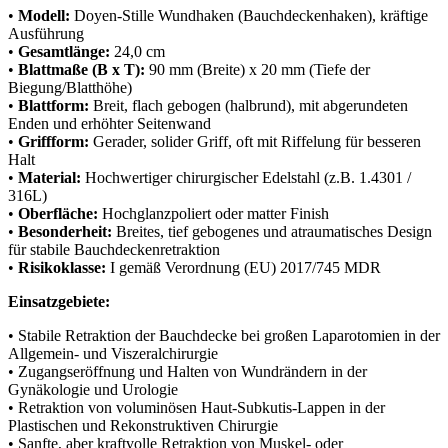
•
Modell:
Doyen-Stille Wundhaken (Bauchdeckenhaken), kräftige
Ausführung
•
Gesamtlänge:
24,0 cm
•
Blattmaße (B x T):
90 mm (Breite) x 20 mm (Tiefe der
Biegung/Blatthöhe)
•
Blattform:
Breit, flach gebogen (halbrund), mit abgerundeten
Enden und erhöhter Seitenwand
•
Griffform:
Gerader, solider Griff, oft mit Riffelung für besseren
Halt
•
Material:
Hochwertiger chirurgischer Edelstahl (z.B. 1.4301 /
316L)
•
Oberfläche:
Hochglanzpoliert oder matter Finish
•
Besonderheit:
Breites, tief gebogenes und atraumatisches Design
für stabile Bauchdeckenretraktion
•
Risikoklasse:
I gemäß Verordnung (EU) 2017/745 MDR
Einsatzgebiete:
• Stabile Retraktion der Bauchdecke bei großen Laparotomien in der
Allgemein- und Viszeralchirurgie
• Zugangseröffnung und Halten von Wundrändern in der
Gynäkologie und Urologie
• Retraktion von voluminösen Haut-Subkutis-Lappen in der
Plastischen und Rekonstruktiven Chirurgie
• Sanfte, aber kraftvolle Retraktion von Muskel- oder