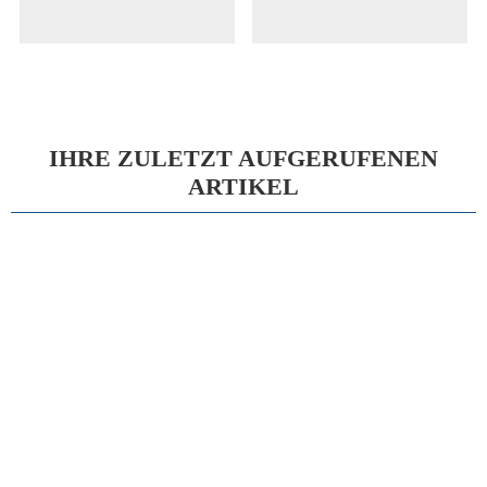
IHRE ZULETZT AUFGERUFENEN
ARTIKEL
15%
SIMS Uteruskürette stumpf und flexibel Fig.3 9mm 31cm
Auf Lager - Lieferzeit ca. 2-5 Werktage
25,11 €
Statt
29,54 €
inkl. 19 % MwSt.
Steuer-Info