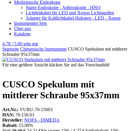
Medizinische Endoskope
Starre Endoskope - Arthroskopie - HNO
Lichtleitkabel für LED und Xenon Lichtquellen
Adapter für Kaltlichtkabel Halogen - LED - Xenon
Instrumenten Sets
Über uns
Kataloge
4.78 / 5.00
sehr gut
Startseite
Chirurgische Instrumente
CUSCO Spekulum mit mittlerer
Schraube 95x37mm
Für eine größere Ansicht klicken Sie auf das Vorschaubild
CUSCO Spekulum mit
mittlerer Schraube 95x37mm
Art.Nr.:
VUBU-70-15003
HAN:
70.150.03
Hersteller:
NOPA - DIMEDA
Rabatt:
15.00%
Statt
28,48 €
24,21 €
Sie sparen 15% / 4,27 €
Artikelrabatt: 15%