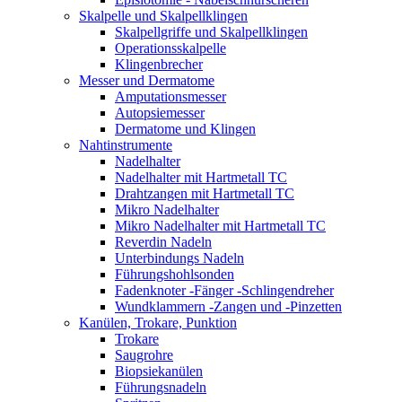
Skalpelle und Skalpellklingen
Skalpellgriffe und Skalpellklingen
Operationsskalpelle
Klingenbrecher
Messer und Dermatome
Amputationsmesser
Autopsiemesser
Dermatome und Klingen
Nahtinstrumente
Nadelhalter
Nadelhalter mit Hartmetall TC
Drahtzangen mit Hartmetall TC
Mikro Nadelhalter
Mikro Nadelhalter mit Hartmetall TC
Reverdin Nadeln
Unterbindungs Nadeln
Führungshohlsonden
Fadenknoter -Fänger -Schlingendreher
Wundklammern -Zangen und -Pinzetten
Kanülen, Trokare, Punktion
Trokare
Saugrohre
Biopsiekanülen
Führungsnadeln