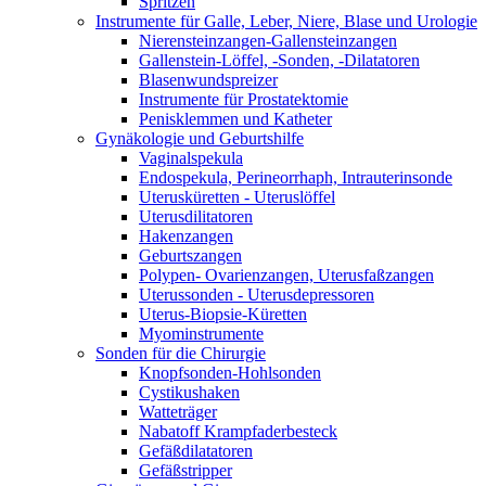
Spritzen
Instrumente für Galle, Leber, Niere, Blase und Urologie
Nierensteinzangen-Gallensteinzangen
Gallenstein-Löffel, -Sonden, -Dilatatoren
Blasenwundspreizer
Instrumente für Prostatektomie
Penisklemmen und Katheter
Gynäkologie und Geburtshilfe
Vaginalspekula
Endospekula, Perineorrhaph, Intrauterinsonde
Uterusküretten - Uteruslöffel
Uterusdilitatoren
Hakenzangen
Geburtszangen
Polypen- Ovarienzangen, Uterusfaßzangen
Uterussonden - Uterusdepressoren
Uterus-Biopsie-Küretten
Myominstrumente
Sonden für die Chirurgie
Knopfsonden-Hohlsonden
Cystikushaken
Watteträger
Nabatoff Krampfaderbesteck
Gefäßdilatatoren
Gefäßstripper