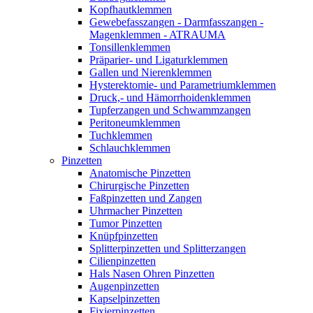
Kopfhautklemmen
Gewebefasszangen - Darmfasszangen -
Magenklemmen - ATRAUMA
Tonsillenklemmen
Präparier- und Ligaturklemmen
Gallen und Nierenklemmen
Hysterektomie- und Parametriumklemmen
Druck,- und Hämorrhoidenklemmen
Tupferzangen und Schwammzangen
Peritoneumklemmen
Tuchklemmen
Schlauchklemmen
Pinzetten
Anatomische Pinzetten
Chirurgische Pinzetten
Faßpinzetten und Zangen
Uhrmacher Pinzetten
Tumor Pinzetten
Knüpfpinzetten
Splitterpinzetten und Splitterzangen
Cilienpinzetten
Hals Nasen Ohren Pinzetten
Augenpinzetten
Kapselpinzetten
Fixierpinzetten