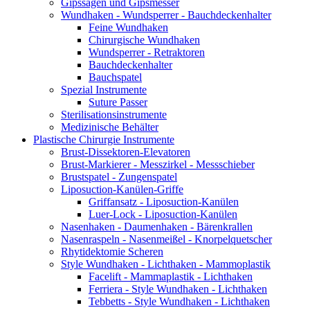
Gipssägen und Gipsmesser
Wundhaken - Wundsperrer - Bauchdeckenhalter
Feine Wundhaken
Chirurgische Wundhaken
Wundsperrer - Retraktoren
Bauchdeckenhalter
Bauchspatel
Spezial Instrumente
Suture Passer
Sterilisationsinstrumente
Medizinische Behälter
Plastische Chirurgie Instrumente
Brust-Dissektoren-Elevatoren
Brust-Markierer - Messzirkel - Messschieber
Brustspatel - Zungenspatel
Liposuction-Kanülen-Griffe
Griffansatz - Liposuction-Kanülen
Luer-Lock - Liposuction-Kanülen
Nasenhaken - Daumenhaken - Bärenkrallen
Nasenraspeln - Nasenmeißel - Knorpelquetscher
Rhytidektomie Scheren
Style Wundhaken - Lichthaken - Mammoplastik
Facelift - Mammaplastik - Lichthaken
Ferriera - Style Wundhaken - Lichthaken
Tebbetts - Style Wundhaken - Lichthaken