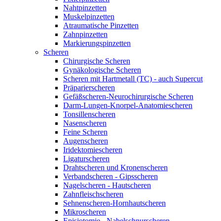
Nahtpinzetten
Muskelpinzetten
Atraumatische Pinzetten
Zahnpinzetten
Markierungspinzetten
Scheren
Chirurgische Scheren
Gynäkologische Scheren
Scheren mit Hartmetall (TC) - auch Supercut
Präparierscheren
Gefäßscheren-Neurochirurgische Scheren
Darm-Lungen-Knorpel-Anatomiescheren
Tonsillenscheren
Nasenscheren
Feine Scheren
Augenscheren
Iridektomiescheren
Ligaturscheren
Drahtscheren und Kronenscheren
Verbandscheren - Gipsscheren
Nagelscheren - Hautscheren
Zahnfleischscheren
Sehnenscheren-Hornhautscheren
Mikroscheren
Episiotomie - Nabelschnurscheren