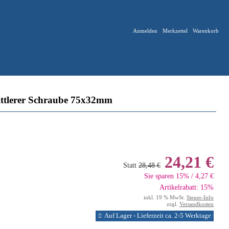
Anmelden
Merkzettel
Warenkorb
tlerer Schraube 75x32mm
24,21 €
Statt
28,48 €
Sie sparen 15% / 4,27 €
Artikelrabatt: 15%
inkl. 19 % MwSt.
Steuer-Info
zzgl.
Versandkosten
Auf Lager - Lieferzeit ca. 2-5 Werktage