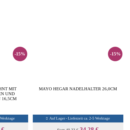
-15%
-15%
HNT MIT
MAYO HEGAR NADELHALTER 26,0CM
EN UND
 16,5CM
5 Werktage
Auf Lager - Lieferzeit ca. 2-5 Werktage
 €
34,28 €