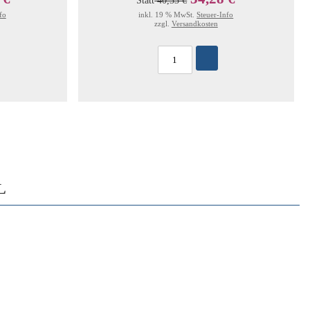
Statt
40,33 €
fo
inkl. 19 % MwSt.
Steuer-Info
zzgl.
Versandkosten
L