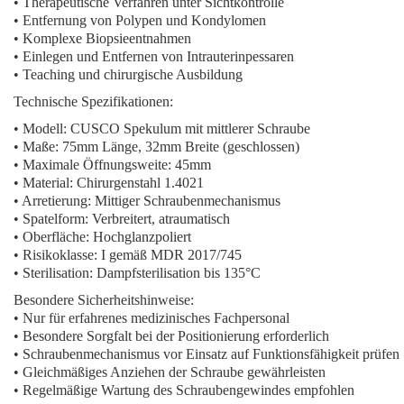
• Therapeutische Verfahren unter Sichtkontrolle
• Entfernung von Polypen und Kondylomen
• Komplexe Biopsieentnahmen
• Einlegen und Entfernen von Intrauterinpessaren
• Teaching und chirurgische Ausbildung
Technische Spezifikationen:
• Modell: CUSCO Spekulum mit mittlerer Schraube
• Maße: 75mm Länge, 32mm Breite (geschlossen)
• Maximale Öffnungsweite: 45mm
• Material: Chirurgenstahl 1.4021
• Arretierung: Mittiger Schraubenmechanismus
• Spatelform: Verbreitert, atraumatisch
• Oberfläche: Hochglanzpoliert
• Risikoklasse: I gemäß MDR 2017/745
• Sterilisation: Dampfsterilisation bis 135°C
Besondere Sicherheitshinweise:
• Nur für erfahrenes medizinisches Fachpersonal
• Besondere Sorgfalt bei der Positionierung erforderlich
• Schraubenmechanismus vor Einsatz auf Funktionsfähigkeit prüfen
• Gleichmäßiges Anziehen der Schraube gewährleisten
• Regelmäßige Wartung des Schraubengewindes empfohlen