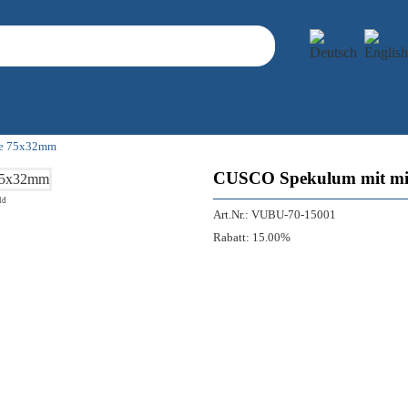
be 75x32mm
CUSCO Spekulum mit mit
ld
Art.Nr.:
VUBU-70-15001
Rabatt:
15.00%