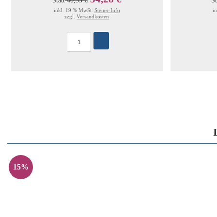
Statt
40,33 €
St
inkl. 19 % MwSt.
Steuer-Info
i
zzgl.
Versandkosten
15%