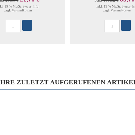
att
25,60 €
Statt
100,82 €
nkl. 19 % MwSt.
Steuer-Info
inkl. 19 % MwSt.
Steuer-In
zzgl.
Versandkosten
zzgl.
Versandkosten
IHRE ZULETZT AUFGERUFENEN ARTIKE