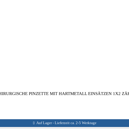
IRURGISCHE PINZETTE MIT HARTMETALL EINSÄTZEN 1X2 ZÄ
Auf Lager - Lieferzeit ca. 2-5 Werktage