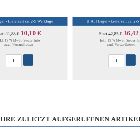
er - Lieferzeit ca. 2-5 Werktage
Auf Lager - Lieferzeit ca. 2-
10,10 €
36,42
att
11,88 €
Statt
42,85 €
nkl. 19 % MwSt.
Steuer-Info
inkl. 19 % MwSt.
Steuer-In
zzgl.
Versandkosten
zzgl.
Versandkosten
IHRE ZULETZT AUFGERUFENEN ARTIKE