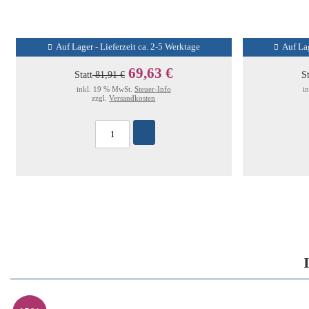
Auf Lager - Lieferzeit ca. 2-5 Werktage
Auf Lag
69,63 €
Statt
81,91 €
St
inkl. 19 % MwSt.
Steuer-Info
i
zzgl.
Versandkosten