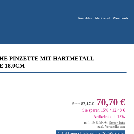
Anmelden
Merkzettel
Warenkorb
HE PINZETTE MIT HARTMETALL
E 18,0CM
70,70 €
Statt
83,17 €
Sie sparen 15% / 12,48 €
Artikelrabatt: 15%
inkl. 19 % MwSt.
Steuer-Info
zzgl.
Versandkosten
Auf Lager - Lieferzeit ca. 2-5 Werktage