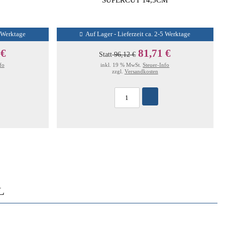
5 Werktage
Auf Lager - Lieferzeit ca. 2-5 Werktage
 €
81,71 €
Statt
96,12 €
fo
inkl. 19 % MwSt.
Steuer-Info
zzgl.
Versandkosten
L