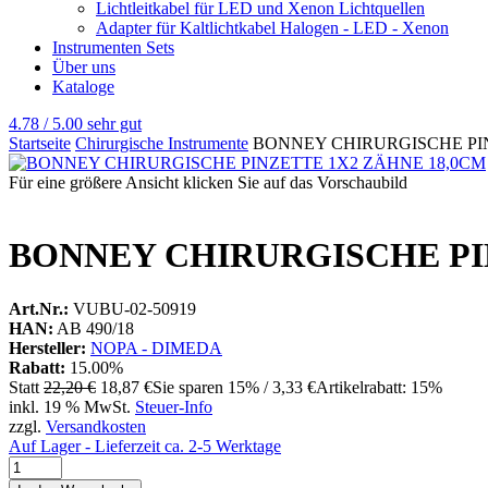
Lichtleitkabel für LED und Xenon Lichtquellen
Adapter für Kaltlichtkabel Halogen - LED - Xenon
Instrumenten Sets
Über uns
Kataloge
4.78 / 5.00
sehr gut
Startseite
Chirurgische Instrumente
BONNEY CHIRURGISCHE PIN
Für eine größere Ansicht klicken Sie auf das Vorschaubild
BONNEY CHIRURGISCHE PI
Art.Nr.:
VUBU-02-50919
HAN:
AB 490/18
Hersteller:
NOPA - DIMEDA
Rabatt:
15.00%
Statt
22,20 €
18,87 €
Sie sparen 15% / 3,33 €
Artikelrabatt: 15%
inkl. 19 % MwSt.
Steuer-Info
zzgl.
Versandkosten
Auf Lager - Lieferzeit ca. 2-5 Werktage