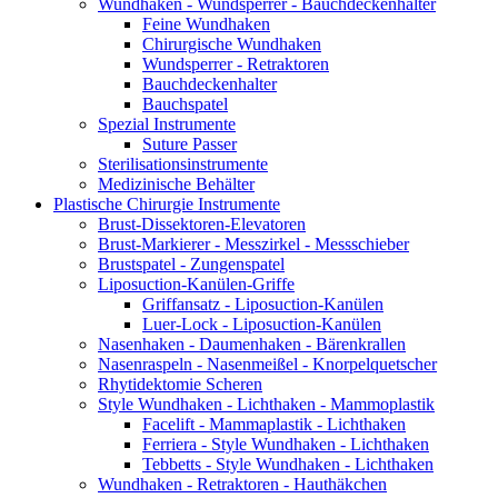
Wundhaken - Wundsperrer - Bauchdeckenhalter
Feine Wundhaken
Chirurgische Wundhaken
Wundsperrer - Retraktoren
Bauchdeckenhalter
Bauchspatel
Spezial Instrumente
Suture Passer
Sterilisationsinstrumente
Medizinische Behälter
Plastische Chirurgie Instrumente
Brust-Dissektoren-Elevatoren
Brust-Markierer - Messzirkel - Messschieber
Brustspatel - Zungenspatel
Liposuction-Kanülen-Griffe
Griffansatz - Liposuction-Kanülen
Luer-Lock - Liposuction-Kanülen
Nasenhaken - Daumenhaken - Bärenkrallen
Nasenraspeln - Nasenmeißel - Knorpelquetscher
Rhytidektomie Scheren
Style Wundhaken - Lichthaken - Mammoplastik
Facelift - Mammaplastik - Lichthaken
Ferriera - Style Wundhaken - Lichthaken
Tebbetts - Style Wundhaken - Lichthaken
Wundhaken - Retraktoren - Hauthäkchen