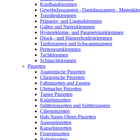
Kopfhautklemmen
Gewebefasszangen - Darmfasszangen - Magen
Tonsillenklemmen
Präparier- und Ligaturklemmen
Gallen und Nierenklemmen
Hysterektomie- und Parametriumklemmen
Druck,- und Hämorrhoidenklemmen
Tupferzangen und Schwammzangen
Peritoneumklemmen
Tuchklemmen
Schlauchklemmen
Pinzetten
Anatomische Pinzetten
Chirurgische Pinzetten
Faßpinzetten und Zangen
Uhrmacher Pinzetten
Tumor Pinzetten
Knüpfpinzetten
Splitterpinzetten und Splitterzangen
Cilienpinzetten
Hals Nasen Ohren Pinzetten
Augenpinzetten
Kapselpinzetten
Fixierpinzetten
Nahtpinzetten