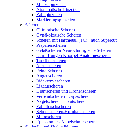
Muskelpinzetten
Atraumatische Pinzetten
Zahnpinzetten
Markierungspinzetten
Scheren
Chirurgische Scheren
Gynäkologische Scheren
Scheren mit Hartmetall (TC) - auch Supercut
Präparierscheren
Gefäßscheren-Neurochirurgische Scheren
Darm-Lungen-Knorpel-Anatomiescheren
Tonsillenscheren
Nasenscheren
Feine Scheren
Augenscheren
Iridektomiescheren
Ligaturscheren
Drahtscheren und Kronenscheren
Verbandscheren - Gipsscheren
Nagelscheren - Hautscheren
Zahnfleischscheren
Sehnenscheren-Hornhautscheren
Mikroscheren
Episiotomie - Nabelschnurscheren
Skalpelle und Skalpellklingen