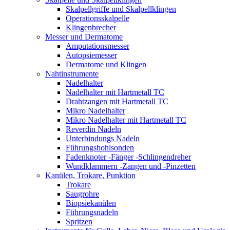
Skalpellgriffe und Skalpellklingen
Operationsskalpelle
Klingenbrecher
Messer und Dermatome
Amputationsmesser
Autopsiemesser
Dermatome und Klingen
Nahtinstrumente
Nadelhalter
Nadelhalter mit Hartmetall TC
Drahtzangen mit Hartmetall TC
Mikro Nadelhalter
Mikro Nadelhalter mit Hartmetall TC
Reverdin Nadeln
Unterbindungs Nadeln
Führungshohlsonden
Fadenknoter -Fänger -Schlingendreher
Wundklammern -Zangen und -Pinzetten
Kanülen, Trokare, Punktion
Trokare
Saugrohre
Biopsiekanülen
Führungsnadeln
Spritzen