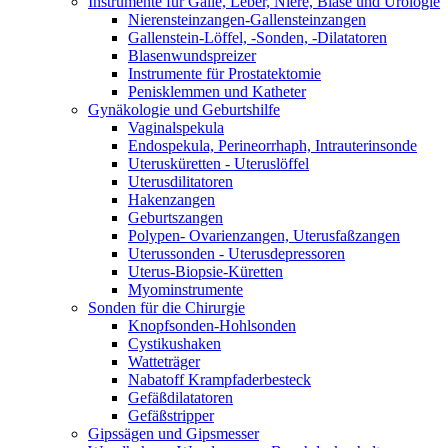
Instrumente für Galle, Leber, Niere, Blase und Urologie
Nierensteinzangen-Gallensteinzangen
Gallenstein-Löffel, -Sonden, -Dilatatoren
Blasenwundspreizer
Instrumente für Prostatektomie
Penisklemmen und Katheter
Gynäkologie und Geburtshilfe
Vaginalspekula
Endospekula, Perineorrhaph, Intrauterinsonde
Uterusküretten - Uteruslöffel
Uterusdilitatoren
Hakenzangen
Geburtszangen
Polypen- Ovarienzangen, Uterusfaßzangen
Uterussonden - Uterusdepressoren
Uterus-Biopsie-Küretten
Myominstrumente
Sonden für die Chirurgie
Knopfsonden-Hohlsonden
Cystikushaken
Watteträger
Nabatoff Krampfaderbesteck
Gefäßdilatatoren
Gefäßstripper
Gipssägen und Gipsmesser