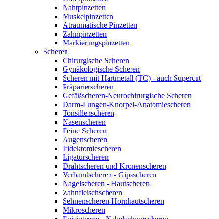
Nahtpinzetten
Muskelpinzetten
Atraumatische Pinzetten
Zahnpinzetten
Markierungspinzetten
Scheren
Chirurgische Scheren
Gynäkologische Scheren
Scheren mit Hartmetall (TC) - auch Supercut
Präparierscheren
Gefäßscheren-Neurochirurgische Scheren
Darm-Lungen-Knorpel-Anatomiescheren
Tonsillenscheren
Nasenscheren
Feine Scheren
Augenscheren
Iridektomiescheren
Ligaturscheren
Drahtscheren und Kronenscheren
Verbandscheren - Gipsscheren
Nagelscheren - Hautscheren
Zahnfleischscheren
Sehnenscheren-Hornhautscheren
Mikroscheren
Episiotomie - Nabelschnurscheren