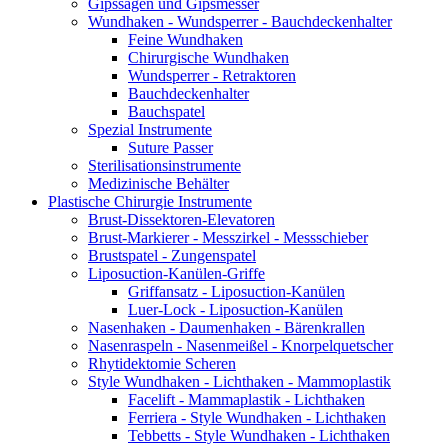
Gipssägen und Gipsmesser
Wundhaken - Wundsperrer - Bauchdeckenhalter
Feine Wundhaken
Chirurgische Wundhaken
Wundsperrer - Retraktoren
Bauchdeckenhalter
Bauchspatel
Spezial Instrumente
Suture Passer
Sterilisationsinstrumente
Medizinische Behälter
Plastische Chirurgie Instrumente
Brust-Dissektoren-Elevatoren
Brust-Markierer - Messzirkel - Messschieber
Brustspatel - Zungenspatel
Liposuction-Kanülen-Griffe
Griffansatz - Liposuction-Kanülen
Luer-Lock - Liposuction-Kanülen
Nasenhaken - Daumenhaken - Bärenkrallen
Nasenraspeln - Nasenmeißel - Knorpelquetscher
Rhytidektomie Scheren
Style Wundhaken - Lichthaken - Mammoplastik
Facelift - Mammaplastik - Lichthaken
Ferriera - Style Wundhaken - Lichthaken
Tebbetts - Style Wundhaken - Lichthaken