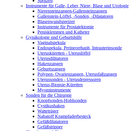
Spritzen
Instrumente für Galle, Leber, Niere, Blase und Urologie
Nierensteinzangen-Gallensteinzangen
Gallenstein-Löffel, -Sonden, -Dilatatoren
Blasenwundspreizer
Instrumente für Prostatektomie
Penisklemmen und Katheter
Gynäkologie und Geburtshilfe
Vaginalspekula
Endospekula, Perineorrhaph, Intrauterinsonde
Uterusküretten - Uteruslöffel
Uterusdilitatoren
Hakenzangen
Geburtszangen
Polypen- Ovarienzangen, Uterusfaßzangen
Uterussonden - Uterusdepressoren
Uterus-Biopsie-Küretten
Myominstrumente
Sonden für die Chirurgie
Knopfsonden-Hohlsonden
Cystikushaken
Watteträger
Nabatoff Krampfaderbesteck
Gefäßdilatatoren
Gefäßstripper