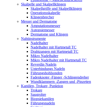
Skalpelle und Skalpellklingen
Skalpellgriffe und Skalpellklingen
Operationsskalpelle
Klingenbrecher
Messer und Dermatome
Amputationsmesser
Autopsiemesser
Dermatome und Klingen
Nahtinstrumente
Nadelhalter
Nadelhalter mit Hartmetall TC
Drahtzangen mit Hartmetall TC
Mikro Nadelhalter
Mikro Nadelhalter mit Hartmetall TC
Reverdin Nadeln
Unterbindungs Nadeln
Führungshohlsonden
Fadenknoter -Fänger -Schlingendreher
Wundklammern -Zangen und -Pinzetten
Kanülen, Trokare, Punktion
Trokare
Saugrohre
Biopsiekanülen
Führungsnadeln