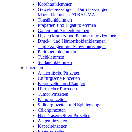
Kopfhautklemmen
Gewebefasszangen - Darmfasszangen -
Magenklemmen - ATRAUMA
Tonsillenklemmen
Präparier- und Ligaturklemmen
Gallen und Nierenklemmen
Hysterektomie- und Parametriumklemmen
Druck,- und Hämorrhoidenklemmen
Tupferzangen und Schwammzangen
Peritoneumklemmen
Tuchklemmen
Schlauchklemmen
Pinzetten
Anatomische Pinzetten
Chirurgische Pinzetten
Faßpinzetten und Zangen
Uhrmacher Pinzetten
Tumor Pinzetten
Knüpfpinzetten
Splitterpinzetten und Splitterzangen
Cilienpinzetten
Hals Nasen Ohren Pinzetten
Augenpinzetten
Kapselpinzetten
Fixierpinzetten