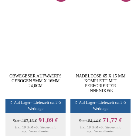
OBWEGESER AUFWAERTS
NADELDOSE 65 X 15 MM
GEBOGEN 5MM X 16MM
KOMPLETT MIT
24,0CM
PERFORIERTER
INNENDOSE
Auf Lager - Lieferzeit ca. 2-5
Auf Lager - Lieferzeit ca. 2-5
Werktage
Werktage
91,09 €
71,77 €
Statt
107,16 €
Statt
84,44 €
inkl. 19 % MwSt.
Steuer-Info
inkl. 19 % MwSt.
Steuer-Info
zzgl.
Versandkosten
zzgl.
Versandkosten