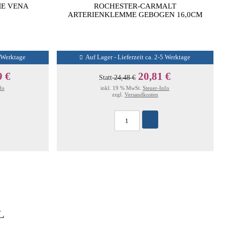
ME VENA
ROCHESTER-CARMALT
ARTERIENKLEMME GEBOGEN 16,0CM
5 Werktage
Auf Lager - Lieferzeit ca. 2-5 Werktage
9 €
20,81 €
Statt
24,48 €
fo
inkl. 19 % MwSt.
Steuer-Info
zzgl.
Versandkosten
L