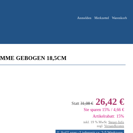
Anmelden
Merkzettel
Warenkorb
MME GEBOGEN 18,5CM
26,42 €
Statt
31,08 €
Sie sparen 15% / 4,66 €
Artikelrabatt: 15%
inkl. 19 % MwSt.
Steuer-Info
zzgl.
Versandkosten
Auf Lager - Lieferzeit ca. 2-5 Werktage