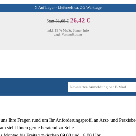
Auf Lager - Lieferzeit ca. 2-5 Werktage
26,42 €
Statt
31,08 €
inkl. 19 % MwSt.
Steuer-Info
zzgl.
Versandkosten
ie uns Ihre Fragen rund um Ihr Anforderungsprofil an Arzt- und Praxisbe
am steht Ihnen gerne beratend zu Seite.
ns
Montag bis Freitag zwischen 09.00 und 18.00 Uhr
.