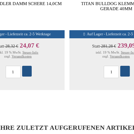
DLER DAMM SCHERE 14,0CM
TITAN BULLDOG KLEM
GERADE 40MM
er - Lieferzeit ca. 2-5 Werktage
Auf Lager - Lieferzeit ca. 2-
24,07 €
239,0
att
28,32 €
Statt
281,28 €
nkl. 19 % MwSt.
Steuer-Info
inkl. 19 % MwSt.
Steuer-In
zzgl.
Versandkosten
zzgl.
Versandkosten
IHRE ZULETZT AUFGERUFENEN ARTIKE