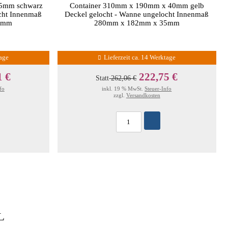
65mm schwarz
Container 310mm x 190mm x 40mm gelb
cht Innenmaß
Deckel gelocht - Wanne ungelocht Innenmaß
5mm
280mm x 182mm x 35mm
tage
Lieferzeit ca. 14 Werktage
1 €
222,75 €
Statt
262,06 €
fo
inkl. 19 % MwSt.
Steuer-Info
zzgl.
Versandkosten
L