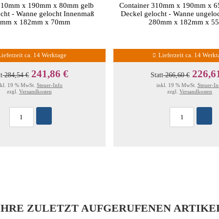
 310mm x 190mm x 80mm gelb
Container 310mm x 190mm x 
ocht - Wanne gelocht Innenmaß
Deckel gelocht - Wanne ungelo
0mm x 182mm x 70mm
280mm x 182mm x 5
Lieferzeit ca. 14 Werktage
Lieferzeit ca. 14 Werk
241,86 €
226,6
tt
284,54 €
Statt
266,60 €
nkl. 19 % MwSt.
Steuer-Info
inkl. 19 % MwSt.
Steuer-In
zzgl.
Versandkosten
zzgl.
Versandkosten
IHRE ZULETZT AUFGERUFENEN ARTIKE