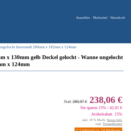
Anmelden
Merkzettel
Warenkorb
e ungelocht Innenmaß 280mm x 182mm x 124mm
 x 130mm gelb Deckel gelocht - Wanne ungelocht
mm x 124mm
238,06 €
Statt
280,07 €
Sie sparen 15% / 42,01 €
Artikelrabatt: 15%
inkl. 19 % MwSt.
Steuer-Info
zzgl.
Versandkosten
Lieferzeit ca. 14 Werktage