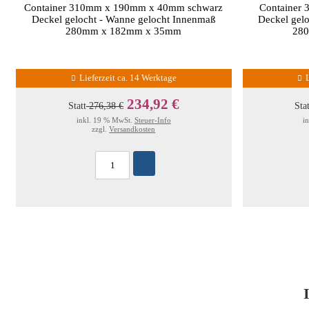
Container 310mm x 190mm x 40mm schwarz
Container
Deckel gelocht - Wanne gelocht Innenmaß
Deckel gel
280mm x 182mm x 35mm
28
Lieferzeit ca. 14 Werktage
234,92 €
Statt
276,38 €
Sta
inkl. 19 % MwSt.
Steuer-Info
i
zzgl.
Versandkosten