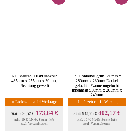
1/1 Edelstahl Drahtsiebkorb
1/1 Container grün 580mm x
485mm x 255mm x 30mm,
280mm x 260mm Deckel
Flechtung gewellt
gelocht - Wanne ungelocht
Innenmaß 550mm x 265mm x
240mm
Lieferzeit ca. 14 Werktage
Lieferzeit ca. 14 Werktage
173,84 €
802,17 €
Statt
204,52 €
Statt
943,73 €
inkl. 19 % MwSt.
Steuer-Info
inkl. 19 % MwSt.
Steuer-Info
zzgl.
Versandkosten
zzgl.
Versandkosten