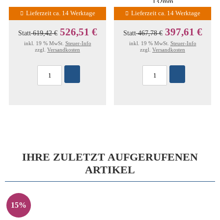
132mm
Lieferzeit ca. 14 Werktage
Lieferzeit ca. 14 Werktage
526,51 €
397,61 €
Statt
619,42 €
Statt
467,78 €
inkl. 19 % MwSt.
Steuer-Info
inkl. 19 % MwSt.
Steuer-Info
zzgl.
Versandkosten
zzgl.
Versandkosten
IHRE ZULETZT AUFGERUFENEN
ARTIKEL
15%