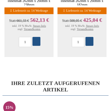
Innenmaß 262mm x 260mm x
Innenmaß 262mm x 260mm x
238mm
182mm
Lieferzeit ca. 14 Werktage
Lieferzeit ca. 14 Werktage
562,13 €
425,04 €
Statt
661,33 €
Statt
500,05 €
inkl. 19 % MwSt.
Steuer-Info
inkl. 19 % MwSt.
Steuer-Info
zzgl.
Versandkosten
zzgl.
Versandkosten
IHRE ZULETZT AUFGERUFENEN
ARTIKEL
15%