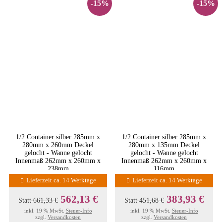
-15%
-15%
1/2 Container silber 285mm x
1/2 Container silber 285mm x
280mm x 260mm Deckel
280mm x 135mm Deckel
gelocht - Wanne gelocht
gelocht - Wanne gelocht
Innenmaß 262mm x 260mm x
Innenmaß 262mm x 260mm x
238mm
116mm
Lieferzeit ca. 14 Werktage
Lieferzeit ca. 14 Werktage
562,13 €
383,93 €
Statt
661,33 €
Statt
451,68 €
inkl. 19 % MwSt.
Steuer-Info
inkl. 19 % MwSt.
Steuer-Info
zzgl.
Versandkosten
zzgl.
Versandkosten