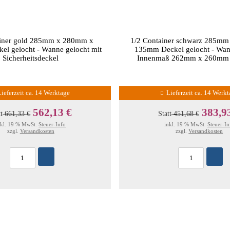
ainer gold 285mm x 280mm x
1/2 Container schwarz 285m
l gelocht - Wanne gelocht mit
135mm Deckel gelocht - Wan
Sicherheitsdeckel
Innenmaß 262mm x 260mm
Lieferzeit ca. 14 Werktage
Lieferzeit ca. 14 Werk
562,13 €
383,9
tt
661,33 €
Statt
451,68 €
nkl. 19 % MwSt.
Steuer-Info
inkl. 19 % MwSt.
Steuer-In
zzgl.
Versandkosten
zzgl.
Versandkosten