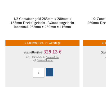
1/2 Container gold 285mm x 280mm x
1/2 Cont
135mm Deckel gelocht - Wanne ungelocht
260mm Decke
Innenmaß 262mm x 260mm x 116mm
Lieferzeit ca. 14 Werktage
329,13 €
Statt
387,21 €
Sta
inkl. 19 % MwSt.
Steuer-Info
i
zzgl.
Versandkosten