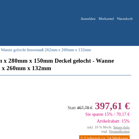
Anmelden
Merkzettel
Warenkorb
 - Wanne gelocht Innenmaß 262mm x 260mm x 132mm
m x 280mm x 150mm Deckel gelocht - Wanne
m x 260mm x 132mm
397,61 €
Statt
467,78 €
Sie sparen 15% / 70,17 €
Artikelrabatt: 15%
inkl. 19 % MwSt.
Steuer-Info
zzgl.
Versandkosten
Lieferzeit ca. 14 Werktage