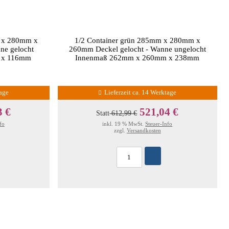
m x 280mm x
1/2 Container grün 285mm x 280mm x
ne gelocht
260mm Deckel gelocht - Wanne ungelocht
 x 116mm
Innenmaß 262mm x 260mm x 238mm
tage
Lieferzeit ca. 14 Werktage
3 €
521,04 €
Statt
612,99 €
fo
inkl. 19 % MwSt.
Steuer-Info
zzgl.
Versandkosten