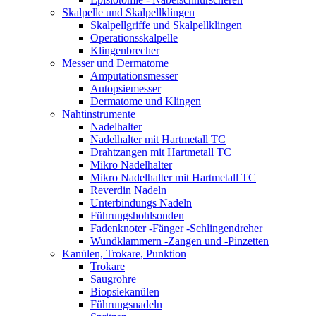
Skalpelle und Skalpellklingen
Skalpellgriffe und Skalpellklingen
Operationsskalpelle
Klingenbrecher
Messer und Dermatome
Amputationsmesser
Autopsiemesser
Dermatome und Klingen
Nahtinstrumente
Nadelhalter
Nadelhalter mit Hartmetall TC
Drahtzangen mit Hartmetall TC
Mikro Nadelhalter
Mikro Nadelhalter mit Hartmetall TC
Reverdin Nadeln
Unterbindungs Nadeln
Führungshohlsonden
Fadenknoter -Fänger -Schlingendreher
Wundklammern -Zangen und -Pinzetten
Kanülen, Trokare, Punktion
Trokare
Saugrohre
Biopsiekanülen
Führungsnadeln