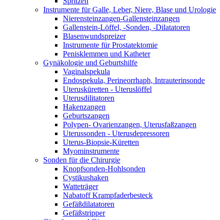
Spritzen
Instrumente für Galle, Leber, Niere, Blase und Urologie
Nierensteinzangen-Gallensteinzangen
Gallenstein-Löffel, -Sonden, -Dilatatoren
Blasenwundspreizer
Instrumente für Prostatektomie
Penisklemmen und Katheter
Gynäkologie und Geburtshilfe
Vaginalspekula
Endospekula, Perineorrhaph, Intrauterinsonde
Uterusküretten - Uteruslöffel
Uterusdilitatoren
Hakenzangen
Geburtszangen
Polypen- Ovarienzangen, Uterusfaßzangen
Uterussonden - Uterusdepressoren
Uterus-Biopsie-Küretten
Myominstrumente
Sonden für die Chirurgie
Knopfsonden-Hohlsonden
Cystikushaken
Watteträger
Nabatoff Krampfaderbesteck
Gefäßdilatatoren
Gefäßstripper