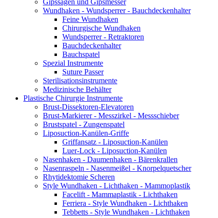
Gipssägen und Gipsmesser
Wundhaken - Wundsperrer - Bauchdeckenhalter
Feine Wundhaken
Chirurgische Wundhaken
Wundsperrer - Retraktoren
Bauchdeckenhalter
Bauchspatel
Spezial Instrumente
Suture Passer
Sterilisationsinstrumente
Medizinische Behälter
Plastische Chirurgie Instrumente
Brust-Dissektoren-Elevatoren
Brust-Markierer - Messzirkel - Messschieber
Brustspatel - Zungenspatel
Liposuction-Kanülen-Griffe
Griffansatz - Liposuction-Kanülen
Luer-Lock - Liposuction-Kanülen
Nasenhaken - Daumenhaken - Bärenkrallen
Nasenraspeln - Nasenmeißel - Knorpelquetscher
Rhytidektomie Scheren
Style Wundhaken - Lichthaken - Mammoplastik
Facelift - Mammaplastik - Lichthaken
Ferriera - Style Wundhaken - Lichthaken
Tebbetts - Style Wundhaken - Lichthaken