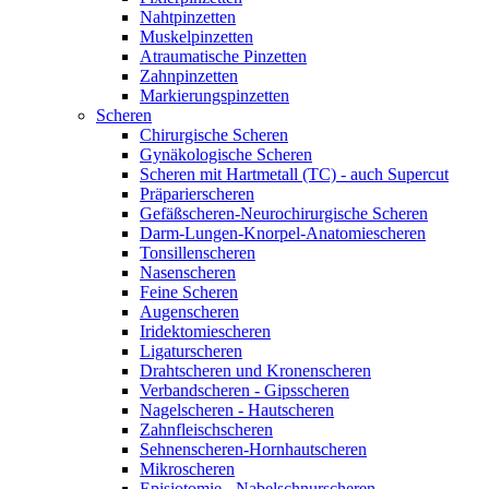
Nahtpinzetten
Muskelpinzetten
Atraumatische Pinzetten
Zahnpinzetten
Markierungspinzetten
Scheren
Chirurgische Scheren
Gynäkologische Scheren
Scheren mit Hartmetall (TC) - auch Supercut
Präparierscheren
Gefäßscheren-Neurochirurgische Scheren
Darm-Lungen-Knorpel-Anatomiescheren
Tonsillenscheren
Nasenscheren
Feine Scheren
Augenscheren
Iridektomiescheren
Ligaturscheren
Drahtscheren und Kronenscheren
Verbandscheren - Gipsscheren
Nagelscheren - Hautscheren
Zahnfleischscheren
Sehnenscheren-Hornhautscheren
Mikroscheren
Episiotomie - Nabelschnurscheren