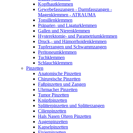
Kopfhautklemmen
Gewebefasszangen - Darmfasszangen -
Magenklemmen - ATRAUMA
Tonsillenklemmen
Präparier- und Ligaturklemmen
Gallen und Nierenklemmen
Hysterektomie- und Parametriumklemmen
Druck,- und Hämorrhoidenklemmen
Tupferzangen und Schwammzangen
Peritoneumklemmen
Tuchklemmen
Schlauchklemmen
Pinzetten
Anatomische Pinzetten
Chirurgische Pinzetten
Faßpinzetten und Zangen
Uhrmacher Pinzetten
Tumor Pinzetten
Knüpfpinzetten
Splitterpinzetten und Splitterzangen
Cilienpinzetten
Hals Nasen Ohren Pinzetten
Augenpinzetten
Kapselpinzetten
Fixierpinzetten