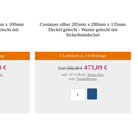
0mm x 100mm
Container silber 285mm x 280mm x 135mm
elocht mit
Deckel gelocht - Wanne gelocht mit
Sicherheitsdeckel
tage
Lieferzeit ca. 14 Werktage
8 €
473,09 €
Statt
556,58 €
fo
inkl. 19 % MwSt.
Steuer-Info
zzgl.
Versandkosten