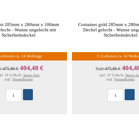
 rot 285mm x 280mm x 100mm
Container gold 285mm x 28
locht - Wanne ungelocht mit
Deckel gelocht - Wanne ung
Sicherheitsdeckel
Sicherheitsdeckel
Lieferzeit ca. 14 Werktage
Lieferzeit ca. 14 Werk
404,48 €
404,4
tt
475,86 €
Statt
475,86 €
nkl. 19 % MwSt.
Steuer-Info
inkl. 19 % MwSt.
Steuer-In
zzgl.
Versandkosten
zzgl.
Versandkosten