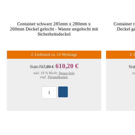
Container schwarz 285mm x 280mm x
Container
260mm Deckel gelocht - Wanne ungelocht mit
Deckel ge
Sicherheitsdeckel
Lieferzeit ca. 14 Werktage
610,20 €
Statt
717,89 €
Sta
inkl. 19 % MwSt.
Steuer-Info
i
zzgl.
Versandkosten