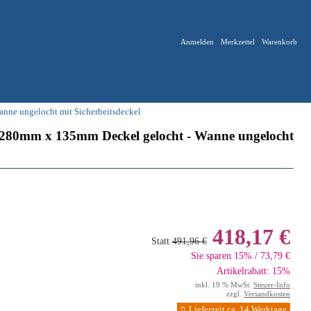
Anmelden
Merkzettel
Warenkorb
nne ungelocht mit Sicherheitsdeckel
280mm x 135mm Deckel gelocht - Wanne ungelocht
418,17 €
Statt
491,96 €
Sie sparen 15% / 73,79 €
Artikelrabatt: 15%
inkl. 19 % MwSt.
Steuer-Info
zzgl.
Versandkosten
Lieferzeit ca. 14 Werktage