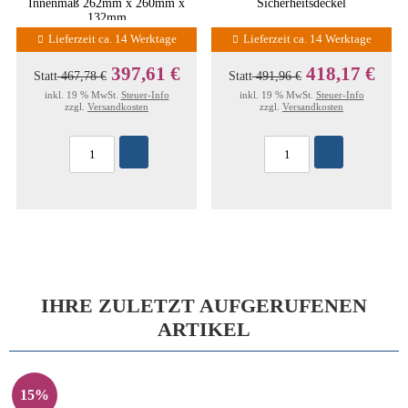
Innenmaß 262mm x 260mm x
Sicherheitsdeckel
132mm
Lieferzeit ca. 14 Werktage
Lieferzeit ca. 14 Werktage
397,61 €
418,17 €
Statt
467,78 €
Statt
491,96 €
inkl. 19 % MwSt.
Steuer-Info
inkl. 19 % MwSt.
Steuer-Info
zzgl.
Versandkosten
zzgl.
Versandkosten
IHRE ZULETZT AUFGERUFENEN
ARTIKEL
15%