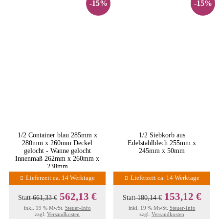
-15%
-15%
1/2 Container blau 285mm x
1/2 Siebkorb aus
280mm x 260mm Deckel
Edelstahlblech 255mm x
gelocht - Wanne gelocht
245mm x 50mm
Innenmaß 262mm x 260mm x
238mm
Lieferzeit ca. 14 Werktage
Lieferzeit ca. 14 Werktage
562,13 €
153,12 €
Statt
661,33 €
Statt
180,14 €
inkl. 19 % MwSt.
Steuer-Info
inkl. 19 % MwSt.
Steuer-Info
zzgl.
Versandkosten
zzgl.
Versandkosten