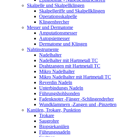
Skalpelle und Skalpellklingen
Skalpellgriffe und Skalpellklingen
Operationsskalpelle
Klingenbrecher
Messer und Dermatome
Amputationsmesser
Autopsiemesser
Dermatome und Klingen
Nahtinstrumente
Nadelhalter
Nadelhalter mit Hartmetall TC
Drahtzangen mit Hartmetall TC
Mikro Nadelhalter
Mikro Nadelhalter mit Hartmetall TC
Reverdin Nadeln
Unterbindungs Nadeln
Führungshohlsonden
Fadenknoter -Fänger -Schlingendreher
Wundklammern -Zangen und -Pinzetten
Kanülen, Trokare, Punktion
Trokare
Saugrohre
Biopsiekanülen
Führungsnadeln