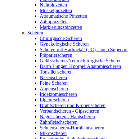
Nahtpinzetten
Muskelpinzetten
Atraumatische Pinzetten
Zahnpinzetten
Markierungspinzetten
Scheren
Chirurgische Scheren
Gynäkologische Scheren
Scheren mit Hartmetall (TC) - auch Supercut
Präparierscheren
Gefäßscheren-Neurochirurgische Scheren
Darm-Lungen-Knorpel-Anatomiescheren
Tonsillenscheren
Nasenscheren
Feine Scheren
Augenscheren
Iridektomiescheren
Ligaturscheren
Drahtscheren und Kronenscheren
Verbandscheren - Gipsscheren
Nagelscheren - Hautscheren
Zahnfleischscheren
Sehnenscheren-Hornhautscheren
Mikroscheren
Episiotomie - Nabelschnurscheren