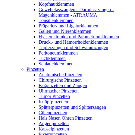
Kopfhautklemmen
Gewebefasszangen - Darmfasszangen -
Magenklemmen - ATRAUMA
Tonsillenklemmen
Präparier- und Ligaturklemmen
Gallen und Nierenklemmen
Hysterektomie- und Parametriumklemmen
Druck,- und Hämorrhoidenklemmen
Tupferzangen und Schwammzangen
Peritoneumklemmen
Tuchklemmen
Schlauchklemmen
Pinzetten
Anatomische Pinzetten
Chirurgische Pinzetten
Faßpinzetten und Zangen
Uhrmacher Pinzetten
Tumor Pinzetten
Knüpfpinzetten
Splitterpinzetten und Splitterzangen
Cilienpinzetten
Hals Nasen Ohren Pinzetten
Augenpinzetten
Kapselpinzetten
Fixierpinzetten