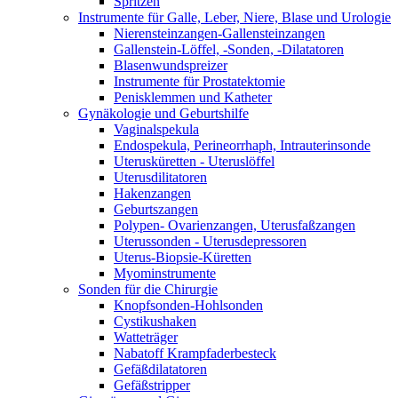
Spritzen
Instrumente für Galle, Leber, Niere, Blase und Urologie
Nierensteinzangen-Gallensteinzangen
Gallenstein-Löffel, -Sonden, -Dilatatoren
Blasenwundspreizer
Instrumente für Prostatektomie
Penisklemmen und Katheter
Gynäkologie und Geburtshilfe
Vaginalspekula
Endospekula, Perineorrhaph, Intrauterinsonde
Uterusküretten - Uteruslöffel
Uterusdilitatoren
Hakenzangen
Geburtszangen
Polypen- Ovarienzangen, Uterusfaßzangen
Uterussonden - Uterusdepressoren
Uterus-Biopsie-Küretten
Myominstrumente
Sonden für die Chirurgie
Knopfsonden-Hohlsonden
Cystikushaken
Watteträger
Nabatoff Krampfaderbesteck
Gefäßdilatatoren
Gefäßstripper