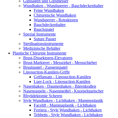
Gipssägen und Gipsmesser
Wundhaken - Wundsperrer - Bauchdeckenhalter
Feine Wundhaken
Chirurgische Wundhaken
Wundsperrer - Retraktoren
Bauchdeckenhalter
Bauchspatel
Spezial Instrumente
Suture Passer
Sterilisationsinstrumente
Medizinische Behälter
Plastische Chirurgie Instrumente
Brust-Dissektoren-Elevatoren
Brust-Markierer - Messzirkel - Messschieber
Brustspatel - Zungenspatel
Liposuction-Kanülen-Griffe
Griffansatz - Liposuction-Kanülen
Luer-Lock - Liposuction-Kanülen
Nasenhaken - Daumenhaken - Bärenkrallen
Nasenraspeln - Nasenmeißel - Knorpelquetscher
Rhytidektomie Scheren
Style Wundhaken - Lichthaken - Mammoplastik
Facelift - Mammaplastik - Lichthaken
Ferriera - Style Wundhaken - Lichthaken
Tebbetts - Style Wundhaken - Lichthaken