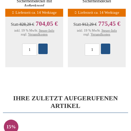
Sicherheitsdeckel mit
Sicherheitsdeckel
Außenknopf
Lieferzeit ca. 14 Werktage
Lieferzeit ca. 14 Werktage
704,05 €
775,45 €
Statt
828,29 €
Statt
912,29 €
inkl. 19 % MwSt.
Steuer-Info
inkl. 19 % MwSt.
Steuer-Info
zzgl.
Versandkosten
zzgl.
Versandkosten
IHRE ZULETZT AUFGERUFENEN
ARTIKEL
15%