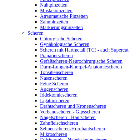
Nahtpinzetten
Muskelpinzetten
Atraumatische Pinzetten
Zahnpinzetten
Markierungspinzetten
Scheren
Chirurgische Scheren
Gynäkologische Scheren
Scheren mit Hartmetall (TC) - auch Supercut
Präparierscheren
Gefäßscheren-Neurochirurgische Scheren
Darm-Lungen-Knorpel-Anatomiescheren
Tonsillenscheren
Nasenscheren
Feine Scheren
Augenscheren
Iridektomiescheren
Ligaturscheren
Drahtscheren und Kronenscheren
Verbandscheren - Gipsscheren
Nagelscheren - Hautscheren
Zahnfleischscheren
Sehnenscheren-Hornhautscheren
Mikroscheren
Episiotomie - Nabelschnurscheren