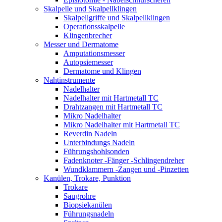
Skalpelle und Skalpellklingen
Skalpellgriffe und Skalpellklingen
Operationsskalpelle
Klingenbrecher
Messer und Dermatome
Amputationsmesser
Autopsiemesser
Dermatome und Klingen
Nahtinstrumente
Nadelhalter
Nadelhalter mit Hartmetall TC
Drahtzangen mit Hartmetall TC
Mikro Nadelhalter
Mikro Nadelhalter mit Hartmetall TC
Reverdin Nadeln
Unterbindungs Nadeln
Führungshohlsonden
Fadenknoter -Fänger -Schlingendreher
Wundklammern -Zangen und -Pinzetten
Kanülen, Trokare, Punktion
Trokare
Saugrohre
Biopsiekanülen
Führungsnadeln