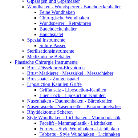
Gipssägen und Gipsmesser
Wundhaken - Wundsperrer - Bauchdeckenhalter
Feine Wundhaken
Chirurgische Wundhaken
Wundsperrer - Retraktoren
Bauchdeckenhalter
Bauchspatel
Spezial Instrumente
Suture Passer
Sterilisationsinstrumente
Medizinische Behälter
Plastische Chirurgie Instrumente
Brust-Dissektoren-Elevatoren
Brust-Markierer - Messzirkel - Messschieber
Brustspatel - Zungenspatel
Liposuction-Kanülen-Griffe
Griffansatz - Liposuction-Kanülen
Luer-Lock - Liposuction-Kanülen
Nasenhaken - Daumenhaken - Bärenkrallen
Nasenraspeln - Nasenmeißel - Knorpelquetscher
Rhytidektomie Scheren
Style Wundhaken - Lichthaken - Mammoplastik
Facelift - Mammaplastik - Lichthaken
Ferriera - Style Wundhaken - Lichthaken
Tebbetts - Style Wundhaken - Lichthaken