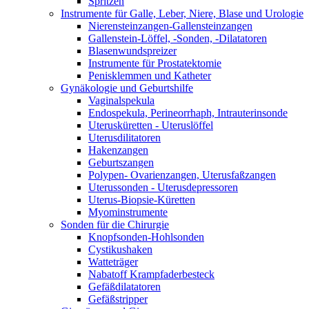
Spritzen
Instrumente für Galle, Leber, Niere, Blase und Urologie
Nierensteinzangen-Gallensteinzangen
Gallenstein-Löffel, -Sonden, -Dilatatoren
Blasenwundspreizer
Instrumente für Prostatektomie
Penisklemmen und Katheter
Gynäkologie und Geburtshilfe
Vaginalspekula
Endospekula, Perineorrhaph, Intrauterinsonde
Uterusküretten - Uteruslöffel
Uterusdilitatoren
Hakenzangen
Geburtszangen
Polypen- Ovarienzangen, Uterusfaßzangen
Uterussonden - Uterusdepressoren
Uterus-Biopsie-Küretten
Myominstrumente
Sonden für die Chirurgie
Knopfsonden-Hohlsonden
Cystikushaken
Watteträger
Nabatoff Krampfaderbesteck
Gefäßdilatatoren
Gefäßstripper