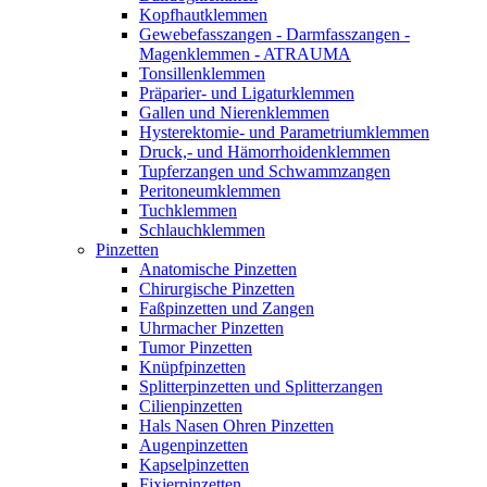
Kopfhautklemmen
Gewebefasszangen - Darmfasszangen -
Magenklemmen - ATRAUMA
Tonsillenklemmen
Präparier- und Ligaturklemmen
Gallen und Nierenklemmen
Hysterektomie- und Parametriumklemmen
Druck,- und Hämorrhoidenklemmen
Tupferzangen und Schwammzangen
Peritoneumklemmen
Tuchklemmen
Schlauchklemmen
Pinzetten
Anatomische Pinzetten
Chirurgische Pinzetten
Faßpinzetten und Zangen
Uhrmacher Pinzetten
Tumor Pinzetten
Knüpfpinzetten
Splitterpinzetten und Splitterzangen
Cilienpinzetten
Hals Nasen Ohren Pinzetten
Augenpinzetten
Kapselpinzetten
Fixierpinzetten