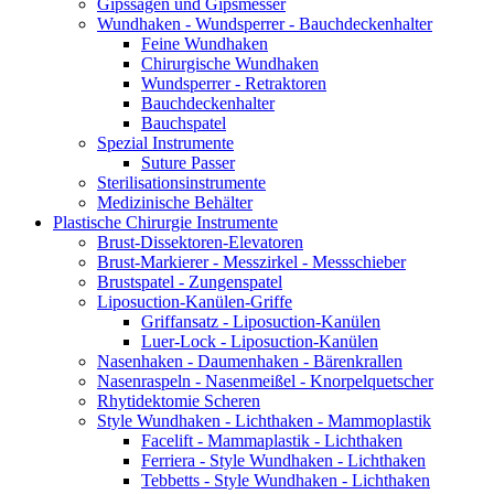
Gipssägen und Gipsmesser
Wundhaken - Wundsperrer - Bauchdeckenhalter
Feine Wundhaken
Chirurgische Wundhaken
Wundsperrer - Retraktoren
Bauchdeckenhalter
Bauchspatel
Spezial Instrumente
Suture Passer
Sterilisationsinstrumente
Medizinische Behälter
Plastische Chirurgie Instrumente
Brust-Dissektoren-Elevatoren
Brust-Markierer - Messzirkel - Messschieber
Brustspatel - Zungenspatel
Liposuction-Kanülen-Griffe
Griffansatz - Liposuction-Kanülen
Luer-Lock - Liposuction-Kanülen
Nasenhaken - Daumenhaken - Bärenkrallen
Nasenraspeln - Nasenmeißel - Knorpelquetscher
Rhytidektomie Scheren
Style Wundhaken - Lichthaken - Mammoplastik
Facelift - Mammaplastik - Lichthaken
Ferriera - Style Wundhaken - Lichthaken
Tebbetts - Style Wundhaken - Lichthaken