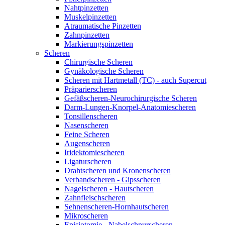
Nahtpinzetten
Muskelpinzetten
Atraumatische Pinzetten
Zahnpinzetten
Markierungspinzetten
Scheren
Chirurgische Scheren
Gynäkologische Scheren
Scheren mit Hartmetall (TC) - auch Supercut
Präparierscheren
Gefäßscheren-Neurochirurgische Scheren
Darm-Lungen-Knorpel-Anatomiescheren
Tonsillenscheren
Nasenscheren
Feine Scheren
Augenscheren
Iridektomiescheren
Ligaturscheren
Drahtscheren und Kronenscheren
Verbandscheren - Gipsscheren
Nagelscheren - Hautscheren
Zahnfleischscheren
Sehnenscheren-Hornhautscheren
Mikroscheren
Episiotomie - Nabelschnurscheren