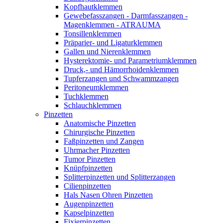
Kopfhautklemmen
Gewebefasszangen - Darmfasszangen -
Magenklemmen - ATRAUMA
Tonsillenklemmen
Präparier- und Ligaturklemmen
Gallen und Nierenklemmen
Hysterektomie- und Parametriumklemmen
Druck,- und Hämorrhoidenklemmen
Tupferzangen und Schwammzangen
Peritoneumklemmen
Tuchklemmen
Schlauchklemmen
Pinzetten
Anatomische Pinzetten
Chirurgische Pinzetten
Faßpinzetten und Zangen
Uhrmacher Pinzetten
Tumor Pinzetten
Knüpfpinzetten
Splitterpinzetten und Splitterzangen
Cilienpinzetten
Hals Nasen Ohren Pinzetten
Augenpinzetten
Kapselpinzetten
Fixierpinzetten