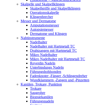
Skalpelle und Skalpellklingen
Skalpellgriffe und Skalpellklingen
Operationsskalpelle
Klingenbrecher
Messer und Dermatome
Amputationsmesser
Autopsiemesser
Dermatome und Klingen
Nahtinstrumente
Nadelhalter
Nadelhalter mit Hartmetall TC
Drahtzangen mit Hartmetall TC
Mikro Nadelhalter
Mikro Nadelhalter mit Hartmetall TC
Reverdin Nadeln
Unterbindungs Nadeln
Führungshohlsonden
Fadenknoter -Fänger -Schlingendreher
Wundklammern -Zangen und -Pinzetten
Kanülen, Trokare, Punktion
Trokare
Saugrohre
Biopsiekanülen
Führungsnadeln