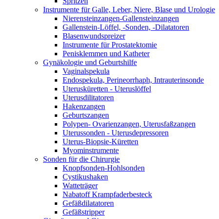
Spritzen
Instrumente für Galle, Leber, Niere, Blase und Urologie
Nierensteinzangen-Gallensteinzangen
Gallenstein-Löffel, -Sonden, -Dilatatoren
Blasenwundspreizer
Instrumente für Prostatektomie
Penisklemmen und Katheter
Gynäkologie und Geburtshilfe
Vaginalspekula
Endospekula, Perineorrhaph, Intrauterinsonde
Uterusküretten - Uteruslöffel
Uterusdilitatoren
Hakenzangen
Geburtszangen
Polypen- Ovarienzangen, Uterusfaßzangen
Uterussonden - Uterusdepressoren
Uterus-Biopsie-Küretten
Myominstrumente
Sonden für die Chirurgie
Knopfsonden-Hohlsonden
Cystikushaken
Watteträger
Nabatoff Krampfaderbesteck
Gefäßdilatatoren
Gefäßstripper