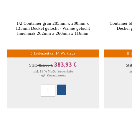
1/2 Container grün 285mm x 280mm x
Container 
135mm Deckel gelocht - Wanne gelocht
Deckel 
Innenmaß 262mm x 260mm x 116mm
Lieferzeit ca. 14 Werktage
383,93 €
Statt
451,68 €
Sta
inkl. 19 % MwSt.
Steuer-Info
i
zzgl.
Versandkosten