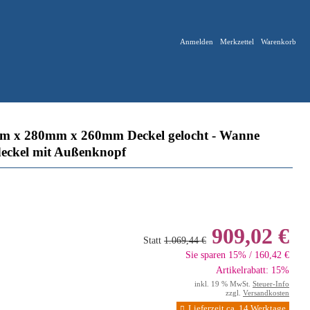
Anmelden
Merkzettel
Warenkorb
0mm x 280mm x 260mm Deckel gelocht - Wanne
sdeckel mit Außenknopf
909,02 €
Statt
1.069,44 €
Sie sparen 15% / 160,42 €
Artikelrabatt: 15%
inkl. 19 % MwSt.
Steuer-Info
zzgl.
Versandkosten
Lieferzeit ca. 14 Werktage