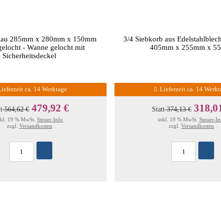
blau 285mm x 280mm x 150mm
3/4 Siebkorb aus Edelstahlblec
gelocht - Wanne gelocht mit
405mm x 255mm x 5
Sicherheitsdeckel
Lieferzeit ca. 14 Werktage
Lieferzeit ca. 14 Werk
479,92 €
318,0
tt
564,62 €
Statt
374,13 €
nkl. 19 % MwSt.
Steuer-Info
inkl. 19 % MwSt.
Steuer-In
zzgl.
Versandkosten
zzgl.
Versandkosten