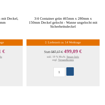
h mit Deckel,
3/4 Container grün 465mm x 280mm x
5mm
150mm Deckel gelocht - Wanne ungelocht mit
Sicherheitsdeckel
tage
Lieferzeit ca. 14 Werktage
1 €
499,09 €
Statt
587,17 €
fo
inkl. 19 % MwSt.
Steuer-Info
zzgl.
Versandkosten