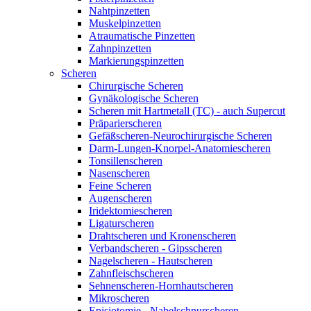
Nahtpinzetten
Muskelpinzetten
Atraumatische Pinzetten
Zahnpinzetten
Markierungspinzetten
Scheren
Chirurgische Scheren
Gynäkologische Scheren
Scheren mit Hartmetall (TC) - auch Supercut
Präparierscheren
Gefäßscheren-Neurochirurgische Scheren
Darm-Lungen-Knorpel-Anatomiescheren
Tonsillenscheren
Nasenscheren
Feine Scheren
Augenscheren
Iridektomiescheren
Ligaturscheren
Drahtscheren und Kronenscheren
Verbandscheren - Gipsscheren
Nagelscheren - Hautscheren
Zahnfleischscheren
Sehnenscheren-Hornhautscheren
Mikroscheren
Episiotomie - Nabelschnurscheren