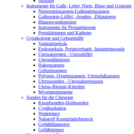
Spritzen
Instrumente für Galle, Leber, Niere, Blase und Urologie
Nierensteinzangen-Gallensteinzangen
Gallenstein-Löffel, -Sonden, -Dilatatoren
Blasenwundspreizer
Instrumente für Prostatektomie
Penisklemmen und Katheter
Gynäkologie und Geburtshilfe
Vaginalspekula
Endospekula, Perineorrhaph, Intrauterinsonde
Uterusküretten - Uteruslöffel
Uterusdilitatoren
Hakenzangen
Geburtszangen
Polypen- Ovarienzangen, Uterusfaßzangen
Uterussonden - Uterusdepressoren
Uterus-Biopsie-Küretten
Myominstrumente
Sonden für die Chirurgie
Knopfsonden-Hohlsonden
Cystikushaken
Watteträger
Nabatoff Krampfaderbesteck
Gefäßdilatatoren
Gefäßstripper