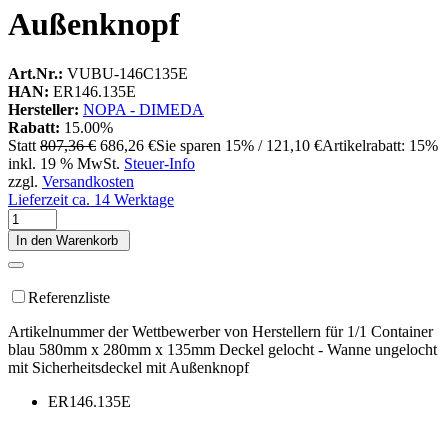
Außenknopf
Art.Nr.:
VUBU-146C135E
HAN:
ER146.135E
Hersteller:
NOPA - DIMEDA
Rabatt:
15.00%
Statt
807,36 €
686,26 €
Sie sparen 15% / 121,10 €
Artikelrabatt: 15%
inkl. 19 % MwSt.
Steuer-Info
zzgl.
Versandkosten
Lieferzeit ca. 14 Werktage
In den Warenkorb
Referenzliste
Artikelnummer der Wettbewerber von Herstellern für 1/1 Container
blau 580mm x 280mm x 135mm Deckel gelocht - Wanne ungelocht
mit Sicherheitsdeckel mit Außenknopf
ER146.135E