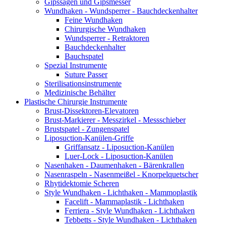
Gipssägen und Gipsmesser
Wundhaken - Wundsperrer - Bauchdeckenhalter
Feine Wundhaken
Chirurgische Wundhaken
Wundsperrer - Retraktoren
Bauchdeckenhalter
Bauchspatel
Spezial Instrumente
Suture Passer
Sterilisationsinstrumente
Medizinische Behälter
Plastische Chirurgie Instrumente
Brust-Dissektoren-Elevatoren
Brust-Markierer - Messzirkel - Messschieber
Brustspatel - Zungenspatel
Liposuction-Kanülen-Griffe
Griffansatz - Liposuction-Kanülen
Luer-Lock - Liposuction-Kanülen
Nasenhaken - Daumenhaken - Bärenkrallen
Nasenraspeln - Nasenmeißel - Knorpelquetscher
Rhytidektomie Scheren
Style Wundhaken - Lichthaken - Mammoplastik
Facelift - Mammaplastik - Lichthaken
Ferriera - Style Wundhaken - Lichthaken
Tebbetts - Style Wundhaken - Lichthaken