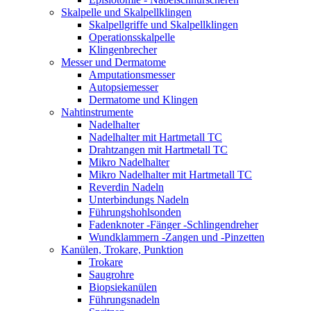
Skalpelle und Skalpellklingen
Skalpellgriffe und Skalpellklingen
Operationsskalpelle
Klingenbrecher
Messer und Dermatome
Amputationsmesser
Autopsiemesser
Dermatome und Klingen
Nahtinstrumente
Nadelhalter
Nadelhalter mit Hartmetall TC
Drahtzangen mit Hartmetall TC
Mikro Nadelhalter
Mikro Nadelhalter mit Hartmetall TC
Reverdin Nadeln
Unterbindungs Nadeln
Führungshohlsonden
Fadenknoter -Fänger -Schlingendreher
Wundklammern -Zangen und -Pinzetten
Kanülen, Trokare, Punktion
Trokare
Saugrohre
Biopsiekanülen
Führungsnadeln