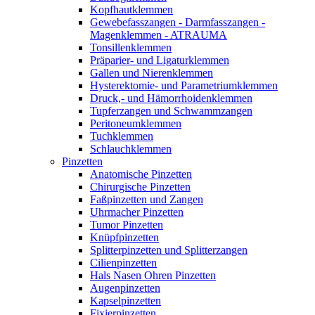
Kopfhautklemmen
Gewebefasszangen - Darmfasszangen -
Magenklemmen - ATRAUMA
Tonsillenklemmen
Präparier- und Ligaturklemmen
Gallen und Nierenklemmen
Hysterektomie- und Parametriumklemmen
Druck,- und Hämorrhoidenklemmen
Tupferzangen und Schwammzangen
Peritoneumklemmen
Tuchklemmen
Schlauchklemmen
Pinzetten
Anatomische Pinzetten
Chirurgische Pinzetten
Faßpinzetten und Zangen
Uhrmacher Pinzetten
Tumor Pinzetten
Knüpfpinzetten
Splitterpinzetten und Splitterzangen
Cilienpinzetten
Hals Nasen Ohren Pinzetten
Augenpinzetten
Kapselpinzetten
Fixierpinzetten