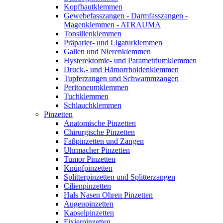
Kopfhautklemmen
Gewebefasszangen - Darmfasszangen -
Magenklemmen - ATRAUMA
Tonsillenklemmen
Präparier- und Ligaturklemmen
Gallen und Nierenklemmen
Hysterektomie- und Parametriumklemmen
Druck,- und Hämorrhoidenklemmen
Tupferzangen und Schwammzangen
Peritoneumklemmen
Tuchklemmen
Schlauchklemmen
Pinzetten
Anatomische Pinzetten
Chirurgische Pinzetten
Faßpinzetten und Zangen
Uhrmacher Pinzetten
Tumor Pinzetten
Knüpfpinzetten
Splitterpinzetten und Splitterzangen
Cilienpinzetten
Hals Nasen Ohren Pinzetten
Augenpinzetten
Kapselpinzetten
Fixierpinzetten