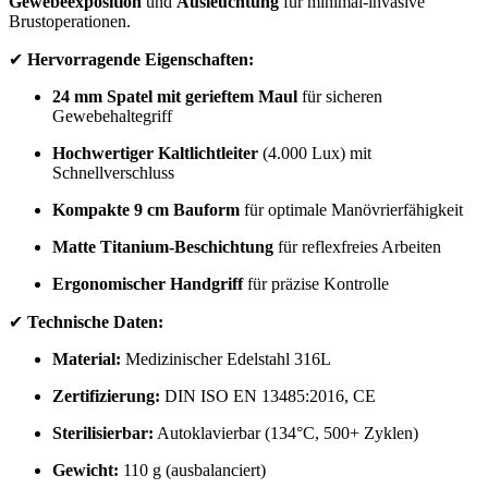
Gewebeexposition
und
Ausleuchtung
für minimal-invasive
Brustoperationen.
✔
Hervorragende Eigenschaften:
24 mm Spatel mit gerieftem Maul
für sicheren
Gewebehaltegriff
Hochwertiger Kaltlichtleiter
(4.000 Lux) mit
Schnellverschluss
Kompakte 9 cm Bauform
für optimale Manövrierfähigkeit
Matte Titanium-Beschichtung
für reflexfreies Arbeiten
Ergonomischer Handgriff
für präzise Kontrolle
✔
Technische Daten:
Material:
Medizinischer Edelstahl 316L
Zertifizierung:
DIN ISO EN 13485:2016, CE
Sterilisierbar:
Autoklavierbar (134°C, 500+ Zyklen)
Gewicht:
110 g (ausbalanciert)