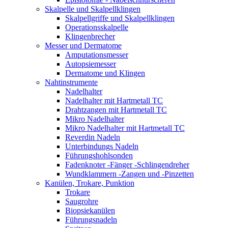
Skalpelle und Skalpellklingen
Skalpellgriffe und Skalpellklingen
Operationsskalpelle
Klingenbrecher
Messer und Dermatome
Amputationsmesser
Autopsiemesser
Dermatome und Klingen
Nahtinstrumente
Nadelhalter
Nadelhalter mit Hartmetall TC
Drahtzangen mit Hartmetall TC
Mikro Nadelhalter
Mikro Nadelhalter mit Hartmetall TC
Reverdin Nadeln
Unterbindungs Nadeln
Führungshohlsonden
Fadenknoter -Fänger -Schlingendreher
Wundklammern -Zangen und -Pinzetten
Kanülen, Trokare, Punktion
Trokare
Saugrohre
Biopsiekanülen
Führungsnadeln