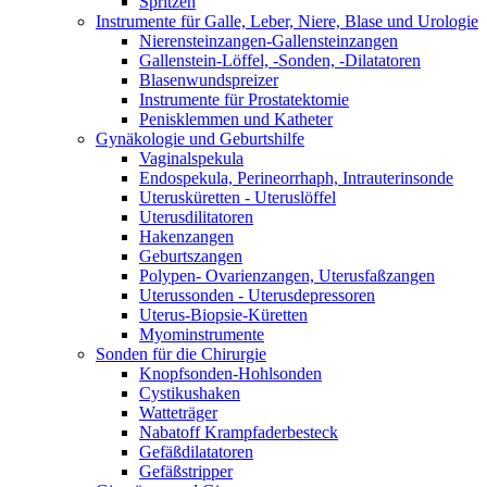
Spritzen
Instrumente für Galle, Leber, Niere, Blase und Urologie
Nierensteinzangen-Gallensteinzangen
Gallenstein-Löffel, -Sonden, -Dilatatoren
Blasenwundspreizer
Instrumente für Prostatektomie
Penisklemmen und Katheter
Gynäkologie und Geburtshilfe
Vaginalspekula
Endospekula, Perineorrhaph, Intrauterinsonde
Uterusküretten - Uteruslöffel
Uterusdilitatoren
Hakenzangen
Geburtszangen
Polypen- Ovarienzangen, Uterusfaßzangen
Uterussonden - Uterusdepressoren
Uterus-Biopsie-Küretten
Myominstrumente
Sonden für die Chirurgie
Knopfsonden-Hohlsonden
Cystikushaken
Watteträger
Nabatoff Krampfaderbesteck
Gefäßdilatatoren
Gefäßstripper