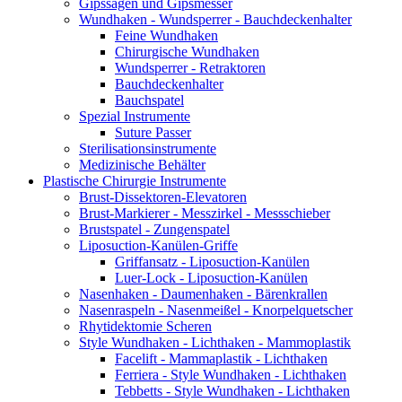
Gipssägen und Gipsmesser
Wundhaken - Wundsperrer - Bauchdeckenhalter
Feine Wundhaken
Chirurgische Wundhaken
Wundsperrer - Retraktoren
Bauchdeckenhalter
Bauchspatel
Spezial Instrumente
Suture Passer
Sterilisationsinstrumente
Medizinische Behälter
Plastische Chirurgie Instrumente
Brust-Dissektoren-Elevatoren
Brust-Markierer - Messzirkel - Messschieber
Brustspatel - Zungenspatel
Liposuction-Kanülen-Griffe
Griffansatz - Liposuction-Kanülen
Luer-Lock - Liposuction-Kanülen
Nasenhaken - Daumenhaken - Bärenkrallen
Nasenraspeln - Nasenmeißel - Knorpelquetscher
Rhytidektomie Scheren
Style Wundhaken - Lichthaken - Mammoplastik
Facelift - Mammaplastik - Lichthaken
Ferriera - Style Wundhaken - Lichthaken
Tebbetts - Style Wundhaken - Lichthaken