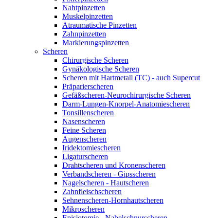
Nahtpinzetten
Muskelpinzetten
Atraumatische Pinzetten
Zahnpinzetten
Markierungspinzetten
Scheren
Chirurgische Scheren
Gynäkologische Scheren
Scheren mit Hartmetall (TC) - auch Supercut
Präparierscheren
Gefäßscheren-Neurochirurgische Scheren
Darm-Lungen-Knorpel-Anatomiescheren
Tonsillenscheren
Nasenscheren
Feine Scheren
Augenscheren
Iridektomiescheren
Ligaturscheren
Drahtscheren und Kronenscheren
Verbandscheren - Gipsscheren
Nagelscheren - Hautscheren
Zahnfleischscheren
Sehnenscheren-Hornhautscheren
Mikroscheren
Episiotomie - Nabelschnurscheren